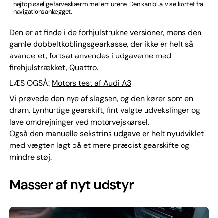
højtopløselige farveskærm mellem urene. Den kan bl.a. vise kortet fra
navigationsanlægget.
Den er at finde i de forhjulstrukne versioner, mens den
gamle dobbeltkoblingsgearkasse, der ikke er helt så
avanceret, fortsat anvendes i udgaverne med
firehjulstrækket, Quattro.
LÆS OGSÅ:
Motors test af Audi A3
Vi prøvede den nye af slagsen, og den kører som en
drøm. Lynhurtige gearskift, fint valgte udvekslinger og
lave omdrejninger ved motorvejskørsel.
Også den manuelle sekstrins udgave er helt nyudviklet
med vægten lagt på et mere præcist gearskifte og
mindre støj.
Masser af nyt udstyr