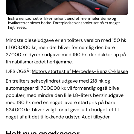
Instrumentbordet er ikke markant ændret, men materialerne og
kvaliteten er blevet bedre. Førerpladsen er samlet set på et meget
højt niveau.
Mindste dieseludgave er en toliters version med 150 hk
til 603.000 kr., men det bliver formentlig den bare
27.000 kr. dyrere udgave med 190 hk, der dukker op på
firmabilsmarkedet herhjemme.
LÆS OGSÅ:
Motors stortest af Mercedes-Benz C-klasse
En treliters sekscylindret udgave med 218 hk og
automatgear til 700.000 kr. vil formentlig også blive
populær, med mindre den lille 1.8-liters benzinudgave
med 190 hk med en noget lavere startpris på bare
624.000 kr. bliver valgt for at give luft i budgettet til
noget af alt det tillokkende udstyr, Audi tilbyder.
Helt nye gearkasser