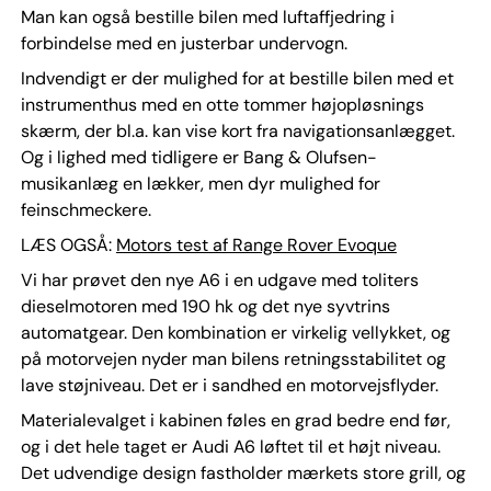
Man kan også bestille bilen med luftaffjedring i
forbindelse med en justerbar undervogn.
Indvendigt er der mulighed for at bestille bilen med et
instrumenthus med en otte tommer højopløsnings
skærm, der bl.a. kan vise kort fra navigationsanlægget.
Og i lighed med tidligere er Bang & Olufsen-
musikanlæg en lækker, men dyr mulighed for
feinschmeckere.
LÆS OGSÅ:
Motors test af Range Rover Evoque
Vi har prøvet den nye A6 i en udgave med toliters
dieselmotoren med 190 hk og det nye syvtrins
automatgear. Den kombination er virkelig vellykket, og
på motorvejen nyder man bilens retningsstabilitet og
lave støjniveau. Det er i sandhed en motorvejsflyder.
Materialevalget i kabinen føles en grad bedre end før,
og i det hele taget er Audi A6 løftet til et højt niveau.
Det udvendige design fastholder mærkets store grill, og