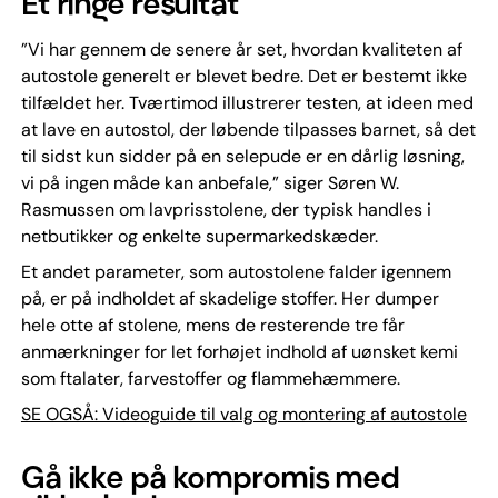
Et ringe resultat
”Vi har gennem de senere år set, hvordan kvaliteten af
autostole generelt er blevet bedre. Det er bestemt ikke
tilfældet her. Tværtimod illustrerer testen, at ideen med
at lave en autostol, der løbende tilpasses barnet, så det
til sidst kun sidder på en selepude er en dårlig løsning,
vi på ingen måde kan anbefale,” siger Søren W.
Rasmussen om lavprisstolene, der typisk handles i
netbutikker og enkelte supermarkedskæder.
Et andet parameter, som autostolene falder igennem
på, er på indholdet af skadelige stoffer. Her dumper
hele otte af stolene, mens de resterende tre får
anmærkninger for let forhøjet indhold af uønsket kemi
som ftalater, farvestoffer og flammehæmmere.
SE OGSÅ: Videoguide til valg og montering af autostole
Gå ikke på kompromis med