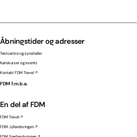
Åbningstider og adresser
Testcentre og synshaller
Kørekurser og events
Kontakt FDM Travel
FDM f.m.b.a.
En del af FDM
FDM Travel
FDM Jyllandsringen
FDM Sjællandsringen