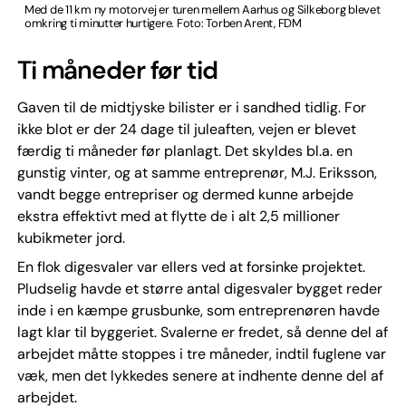
Med de 11 km ny motorvej er turen mellem Aarhus og Silkeborg blevet
omkring ti minutter hurtigere. Foto: Torben Arent, FDM
Ti måneder før tid
Gaven til de midtjyske bilister er i sandhed tidlig. For
ikke blot er der 24 dage til juleaften, vejen er blevet
færdig ti måneder før planlagt. Det skyldes bl.a. en
gunstig vinter, og at samme entreprenør, M.J. Eriksson,
vandt begge entrepriser og dermed kunne arbejde
ekstra effektivt med at flytte de i alt 2,5 millioner
kubikmeter jord.
En flok digesvaler var ellers ved at forsinke projektet.
Pludselig havde et større antal digesvaler bygget reder
inde i en kæmpe grusbunke, som entreprenøren havde
lagt klar til byggeriet. Svalerne er fredet, så denne del af
arbejdet måtte stoppes i tre måneder, indtil fuglene var
væk, men det lykkedes senere at indhente denne del af
arbejdet.