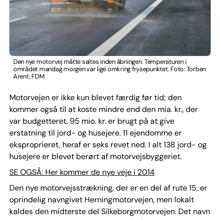
Den nye motorvej måtte saltes inden åbningen. Temperaturen i
området mandag morgen var lige omkring frysepunktet. Foto: Torben
Arent, FDM
Motorvejen er ikke kun blevet færdig før tid; den
kommer også til at koste mindre end den mia. kr., der
var budgetteret. 95 mio. kr. er brugt på at give
erstatning til jord- og husejere. 11 ejendomme er
eksproprieret, heraf er seks revet ned. I alt 138 jord- og
husejere er blevet berørt af motorvejsbyggeriet.
SE OGSÅ: Her kommer de nye veje i 2014
Den nye motorvejsstrækning, der er en del af rute 15, er
oprindelig navngivet Herningmotorvejen, men lokalt
kaldes den midterste del Silkeborgmotorvejen. Det navn