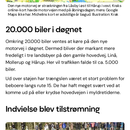
Den nye motorvej er strækningen fra Låsby i øst til Hårup i vest. Kraks
online-kort havde motorvejen med på åbningsdagen, mens Google
Maps ikke har. Michelins kort er adskillige år bagud. Illustration: Krak
20.000 biler i døgnet
Omkring 20.000 biler ventes at køre på den nye
motorvej i døgnet. Dermed bliver der markant mere
fredeligt i tre landsbyer på den gamle hovedvej, Linå,
Mollerup og Hårup. Her vil trafikken falde til ca. 5.000
biler.
Ud over støjen har trængslen været et stort problem for
beboere langs rute 15. De har haft meget svært ved at
komme ud på eller krydse hovedvejen i myldretiderne.
Indvielse blev tilstrømning