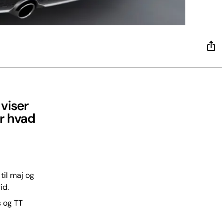
viser
r hvad
til maj og
id.
s og TT