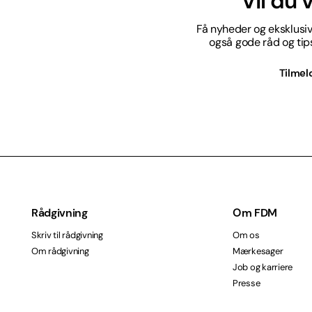
Vil du
Få nyheder og eksklusive
også gode råd og tips 
Tilmel
Rådgivning
Om FDM
Skriv til rådgivning
Om os
Om rådgivning
Mærkesager
Job og karriere
Presse