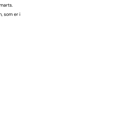
/marts.
, som er i