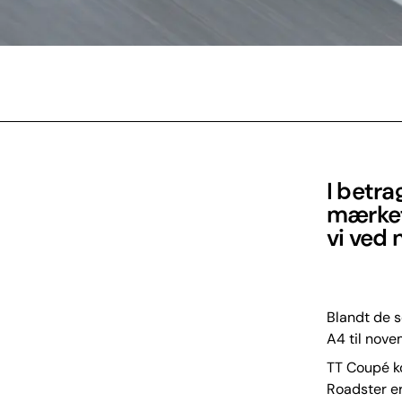
I betr
mærket
vi ved 
Blandt de s
A4 til nov
TT Coupé ko
Roadster er 