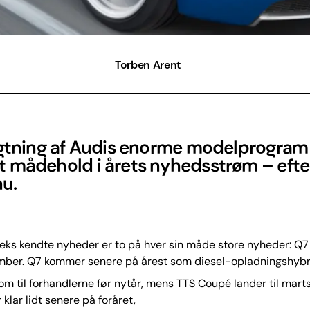
Torben Arent
agtning af Audis enorme modelprogram 
 mådehold i årets nyhedsstrøm – efte
nu.
eks kendte nyheder er to på hver sin måde store nyheder: Q7 
ember. Q7 kommer senere på årest som diesel-opladningshybr
m til forhandlerne før nytår, mens TTS Coupé lander til mart
klar lidt senere på foråret,