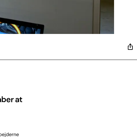
åber at
rbejderne