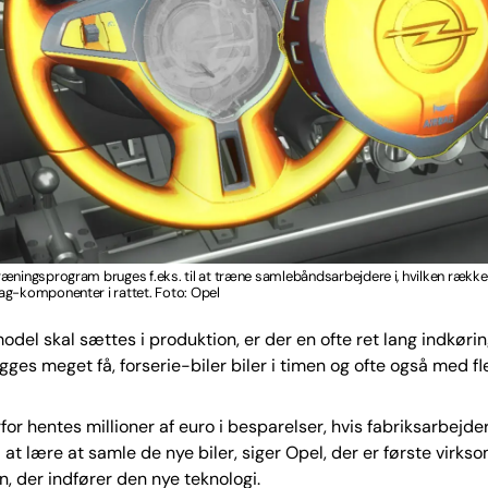
æningsprogram bruges f.eks. til at træne samlebåndsarbejdere i, hvilken række
ag-komponenter i rattet. Foto: Opel
odel skal sættes i produktion, er der en ofte ret lang indkøri
gges meget få, forserie-biler biler i timen og ofte også med fle
for hentes millioner af euro i besparelser, hvis fabriksarbejder
l at lære at samle de nye biler, siger Opel, der er første virks
en, der indfører den nye teknologi.