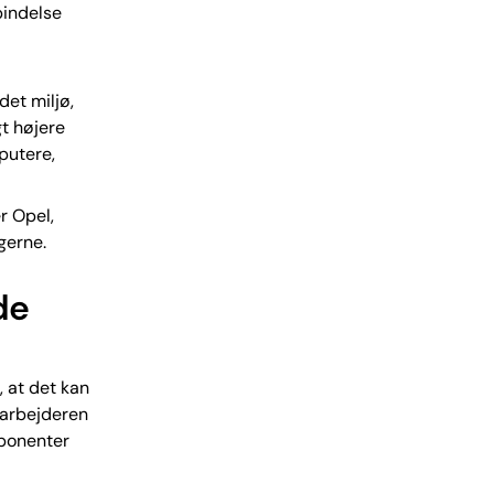
bindelse
det miljø,
gt højere
putere,
r Opel,
gerne.
de
 at det kan
sarbejderen
mponenter