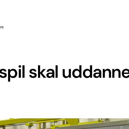
ere
pil skal uddann