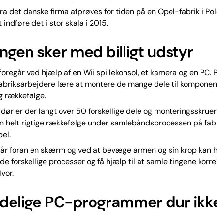
ra det danske firma afprøves for tiden på en Opel-fabrik i Pol
 indføre det i stor skala i 2015.
ngen sker med billigt udstyr
oregår ved hjælp af en Wii spillekonsol, et kamera og en PC. 
abriksarbejdere lære at montere de mange dele til komponent
tig rækkefølge.
n dør er der langt over 50 forskellige dele og monteringsskruer
n helt rigtige rækkefølge under samlebåndsprocessen på fabr
pel.
år foran en skærm og ved at bevæge armen og sin krop kan h
de forskellige processer og få hjælp til at samle tingene korre
lvor.
delige PC-programmer dur ikk