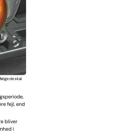
følge de skal
ngsperiode,
re fejl, end
e bliver
omhed i