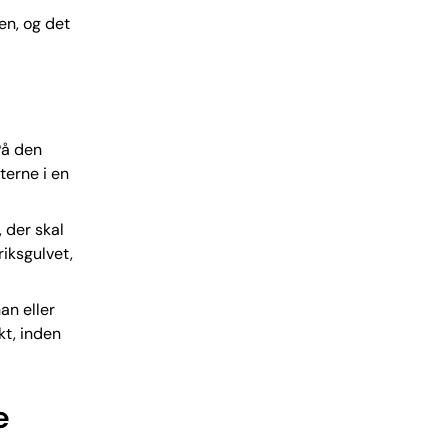
en, og det
På den
erne i en
, der skal
iksgulvet,
an eller
kt, inden
e