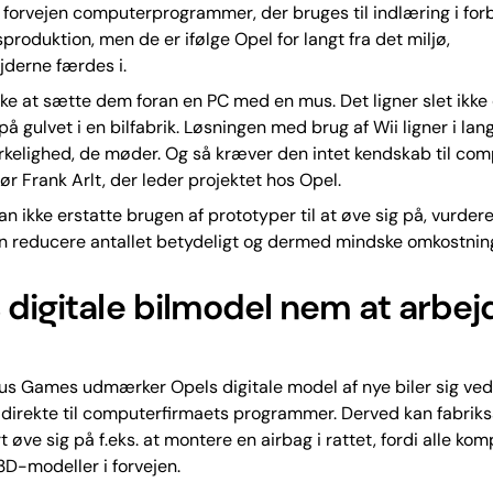
i forvejen computerprogrammer, der bruges til indlæring i for
produktion, men de er ifølge Opel for langt fra det miljø,
jderne færdes i.
kke at sætte dem foran en PC med en mus. Det ligner slet ikke 
på gulvet i en bilfabrik. Løsningen med brug af Wii ligner i lan
rkelighed, de møder. Og så kræver den intet kendskab til com
iør Frank Arlt, der leder projektet hos Opel.
n ikke erstatte brugen af prototyper til at øve sig på, vurdere
n reducere antallet betydeligt og dermed mindske omkostnin
 digitale bilmodel nem at arbej
ous Games udmærker Opels digitale model af nye biler sig ved,
 direkte til computerfirmaets programmer. Derved kan fabrik
 øve sig på f.eks. at montere en airbag i rattet, fordi alle ko
3D-modeller i forvejen.