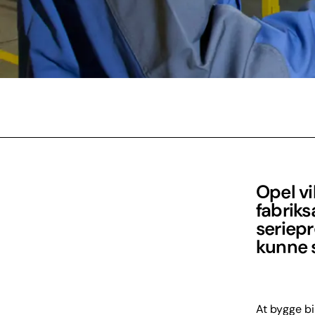
Opel vi
fabriks
seriepr
kunne s
At bygge bi