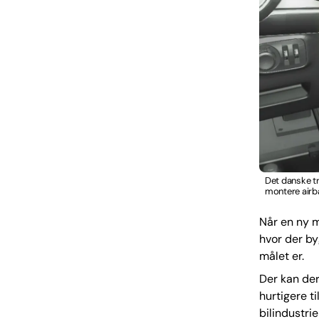
Det danske tr
montere airb
Når en ny m
hvor der by
målet er.
Der kan der
hurtigere ti
bilindustri