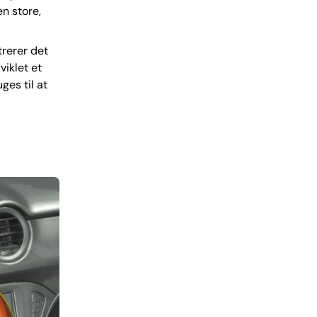
en store,
trerer det
iklet et
ges til at