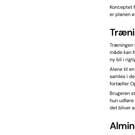
Konceptet f
er planen at
Træni
Træningen f
måde kan f
ny bil i rig
Alene til e
samles i de
fortæller O
Brugeren st
hun udføre 
det bliver a
Almin