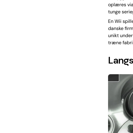
oplæres via
tunge serie
En Wii spil
danske fir
unikt under
træne fabri
Langs