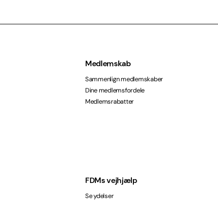
Medlemskab
Sammenlign medlemskaber
Dine medlemsfordele
Medlemsrabatter
FDMs vejhjælp
Se ydelser