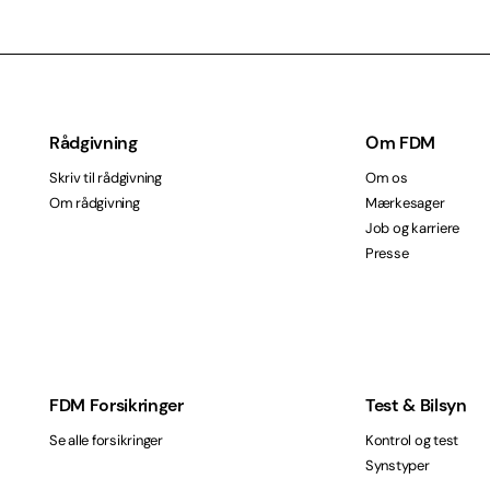
Rådgivning
Om FDM
Skriv til rådgivning
Om os
Om rådgivning
Mærkesager
Job og karriere
Presse
FDM Forsikringer
Test & Bilsyn
Se alle forsikringer
Kontrol og test
Synstyper