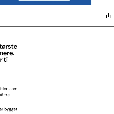
tørste
mere.
 ti
titlen som
på tre
har bygget