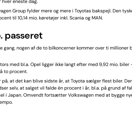
r hver eneste dag.
agen Group fylder mere og mere i Toyotas bakspejl. Den tysk
ocent til 10,14 mio. køretøjer inkl. Scania og MAN.
o. passeret
te gang, nogen af de to bilkoncerner kommer over ti millioner b
ors med bl.a. Opel ligger ikke langt efter med 9,92 mio. biler 
å to procent.
 på, at det kan blive sidste år, at Toyota sælger flest biler. D
ser selv, at salget vil falde én procent i år, bl.a. på grund af 
el i Japan. Omvendt fortsætter Volkswagen med at bygge nye 
 tempo.