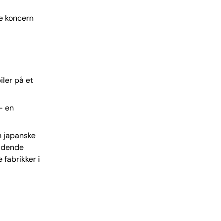
e koncern
iler på et
– en
en japanske
faldende
fabrikker i