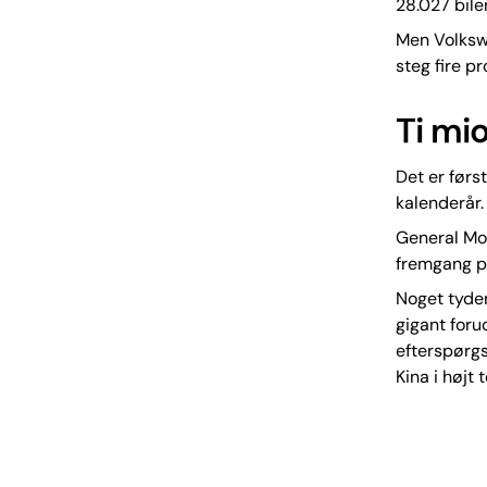
28.027 bile
Men Volksw
steg fire pr
Ti mi
Det er førs
kalenderår.
General Mot
fremgang p
Noget tyder
gigant forud
efterspørgs
Kina i højt