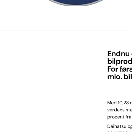
Endnu e
bilpro
For før
mio. bil
Med 10,23 m
verdens stø
procent fra
Daihatsu og