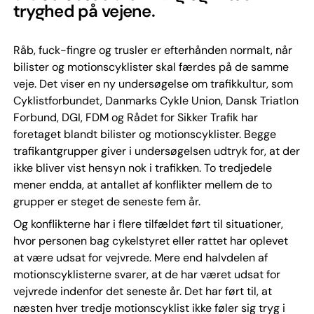
tryghed på vejene.
Råb, fuck-fingre og trusler er efterhånden normalt, når
bilister og motionscyklister skal færdes på de samme
veje. Det viser en ny undersøgelse om trafikkultur, som
Cyklistforbundet, Danmarks Cykle Union, Dansk Triatlon
Forbund, DGI, FDM og Rådet for Sikker Trafik har
foretaget blandt bilister og motionscyklister. Begge
trafikantgrupper giver i undersøgelsen udtryk for, at der
ikke bliver vist hensyn nok i trafikken. To tredjedele
mener endda, at antallet af konflikter mellem de to
grupper er steget de seneste fem år.
Og konflikterne har i flere tilfældet ført til situationer,
hvor personen bag cykelstyret eller rattet har oplevet
at være udsat for vejvrede. Mere end halvdelen af
motionscyklisterne svarer, at de har været udsat for
vejvrede indenfor det seneste år. Det har ført til, at
næsten hver tredje motionscyklist ikke føler sig tryg i