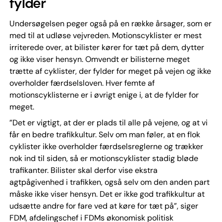
fylder
Undersøgelsen peger også på en række årsager, som er
med til at udløse vejvreden. Motionscyklister er mest
irriterede over, at bilister kører for tæt på dem, dytter
og ikke viser hensyn. Omvendt er bilisterne meget
trætte af cyklister, der fylder for meget på vejen og ikke
overholder færdselsloven. Hver femte af
motionscyklisterne er i øvrigt enige i, at de fylder for
meget.
”Det er vigtigt, at der er plads til alle på vejene, og at vi
får en bedre trafikkultur. Selv om man føler, at en flok
cyklister ikke overholder færdselsreglerne og trækker
nok ind til siden, så er motionscyklister stadig bløde
trafikanter. Bilister skal derfor vise ekstra
agtpågivenhed i trafikken, også selv om den anden part
måske ikke viser hensyn. Det er ikke god trafikkultur at
udsætte andre for fare ved at køre for tæt på”, siger
FDM, afdelingschef i FDMs økonomisk politisk