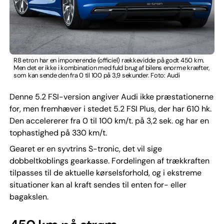
R8 etron har en imponerende (officiel) rækkevidde på godt 450 km.
Men det er ikke i kombination med fuld brug af bilens enorme kræfter,
som kan sende den fra 0 til 100 på 3,9 sekunder. Foto: Audi
Denne 5.2 FSI-version angiver Audi ikke præstationerne
for, men fremhæver i stedet 5.2 FSI Plus, der har 610 hk.
Den accelererer fra 0 til 100 km/t. på 3,2 sek. og har en
tophastighed på 330 km/t.
Gearet er en syvtrins S-tronic, det vil sige
dobbeltkoblings gearkasse. Fordelingen af trækkraften
tilpasses til de aktuelle kørselsforhold, og i ekstreme
situationer kan al kraft sendes til enten for- eller
bagakslen.