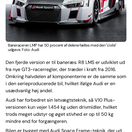
Baneraceren LMP har 50 procent af delene fælles med den "civile"
udgave. Foto: Audi
Den fjerde version er til baneræs. R8 LMS er udviklet ud
fra nye GT3-racerregler, der træder i kraft fra 2016.
Omkring halvdelen af komponenterne er de samme som
i den serieproducerede bil, hvilket ifølge Audi er en
usædvanlig høj andel.
Audi har forbedret sin letvægtsteknik, så V10 Plus-
versionen kun vejer 1.454 kg uden drivmidler, hvilket
trods meget udstyr og øget stivhed er op til 50 kg
mindre end for forgængeren.
Bilen er bygget med Audi Space Frame-teknik, der ud