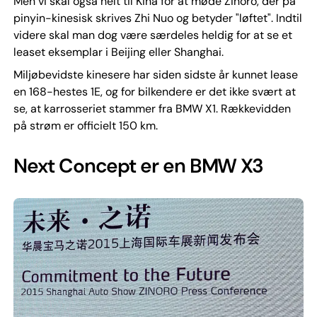
Men vi skal også helt til Kina for at møde Zinoro, der på
pinyin-kinesisk skrives Zhi Nuo og betyder "løftet". Indtil
videre skal man dog være særdeles heldig for at se et
leaset eksemplar i Beijing eller Shanghai.
Miljøbevidste kinesere har siden sidste år kunnet lease
en 168-hestes 1E, og for bilkendere er det ikke svært at
se, at karrosseriet stammer fra BMW X1. Rækkevidden
på strøm er officielt 150 km.
Next Concept er en BMW X3