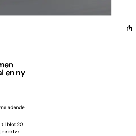
 men
al en ny
syneladende
til blot 20
sdirektør