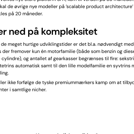
kal de øvrige nye modeller på ’scalable product architecture’
kles på 20 måneder.
r ned på kompleksitet
e de meget hurtige udviklingstider er det bl.a. nødvendigt med
es der fremover kun én motorfamilie (både som benzin og dies
re cylindre), og antallet af gearkasser begrænses til fire: sekst
tetrins automatisk samt til den lille modelfamilie en syvtrin
ing.
eller ikke forfølge de tyske premiummærkers kamp om at tilbyd
ter i samtlige nicher.