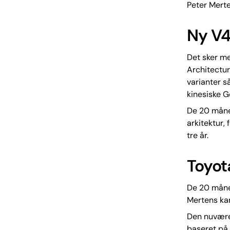
Peter Mert
Ny V4
Det sker m
Architectur
varianter s
kinesiske G
De 20 måne
arkitektur,
tre år.
Toyot
De 20 måned
Mertens kan
Den nuvære
baseret på 