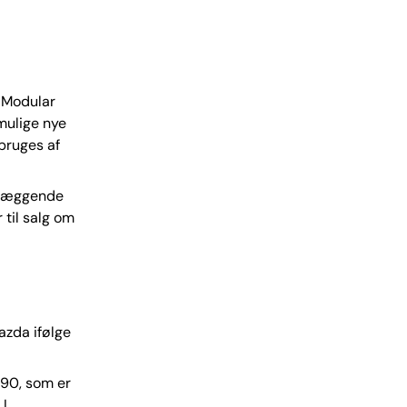
 Modular
mulige nye
bruges af
dlæggende
 til salg om
azda ifølge
90, som er
 I