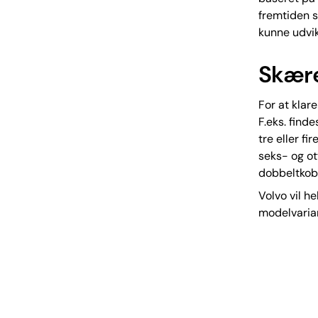
fremtiden s
kunne udvi
Skære
For at klar
F.eks. find
tre eller fi
seks- og ot
dobbeltkobl
Volvo vil h
modelvarian