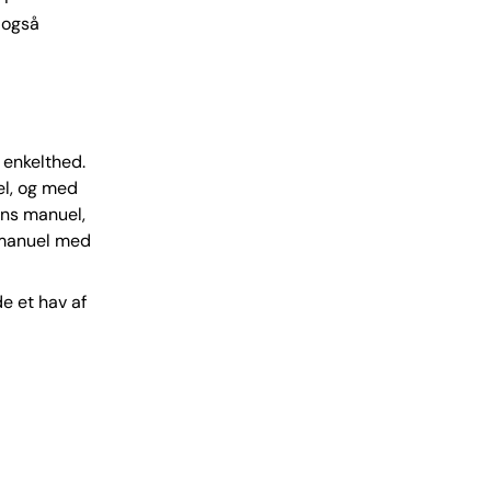
 også
 enkelthed.
el, og med
rins manuel,
s manuel med
e et hav af