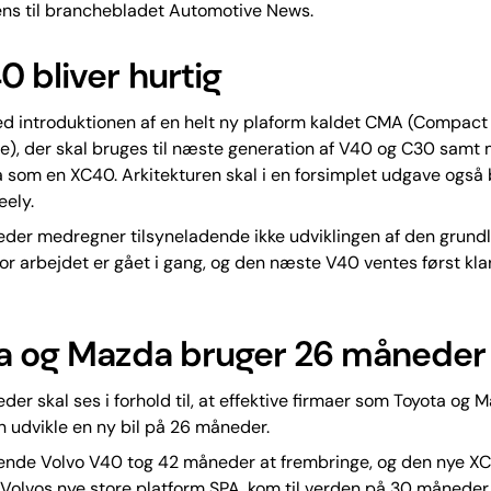
ens til branchebladet Automotive News.
0 bliver hurtig
ed introduktionen af en helt ny plaform kaldet CMA (Compact
e), der skal bruges til næste generation af V40 og C30 samt 
å som en XC40. Arkitekturen skal i en forsimplet udgave også 
eely.
der medregner tilsyneladende ikke udviklingen af den grun
 for arbejdet er gået i gang, og den næste V40 ventes først klar
a og Mazda bruger 26 måneder
er skal ses i forhold til, at effektive firmaer som Toyota og M
 udvikle en ny bil på 26 måneder.
nde Volvo V40 tog 42 måneder at frembringe, og den nye XC
Volvos nye store platform SPA, kom til verden på 30 måneder.