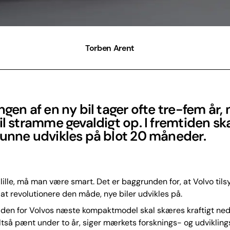
Torben Arent
ngen af en ny bil tager ofte tre-fem år,
il stramme gevaldigt op. I fremtiden sk
kunne udvikles på blot 20 måneder.
lille, må man være smart. Det er baggrunden for, at Volvo til
l at revolutionere den måde, nye biler udvikles på.
iden for Volvos næste kompaktmodel skal skæres kraftigt ned 
tså pænt under to år, siger mærkets forsknings- og udvikling