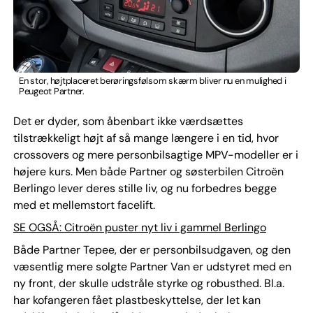
En stor, højtplaceret berøringsfølsom skærm bliver nu en mulighed i
Peugeot Partner.
Det er dyder, som åbenbart ikke værdsættes
tilstrækkeligt højt af så mange længere i en tid, hvor
crossovers og mere personbilsagtige MPV-modeller er i
højere kurs. Men både Partner og søsterbilen Citroën
Berlingo lever deres stille liv, og nu forbedres begge
med et mellemstort facelift.
SE OGSÅ: Citroën puster nyt liv i gammel Berlingo
Både Partner Tepee, der er personbilsudgaven, og den
væsentlig mere solgte Partner Van er udstyret med en
ny front, der skulle udstråle styrke og robusthed. Bl.a.
har kofangeren fået plastbeskyttelse, der let kan