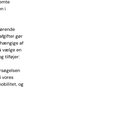
femte
n i
fgørende
afgifter gør
afhængige af
å vælge en
 tilføjer:
ersøgelsen
i vores
obilitet, og