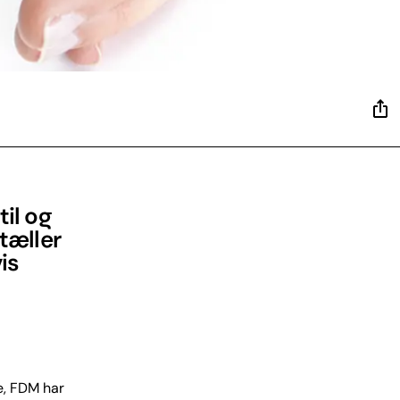
til og
 tæller
is
e, FDM har