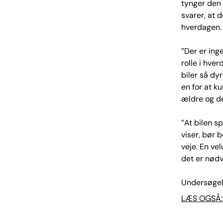
tynger den 
svarer, at d
hverdagen.
”Der er inge
rolle i hver
biler så dy
en for at 
ældre og de
”At bilen s
viser, bør 
veje. En ve
det er nødv
Undersøgels
LÆS OGSÅ: D