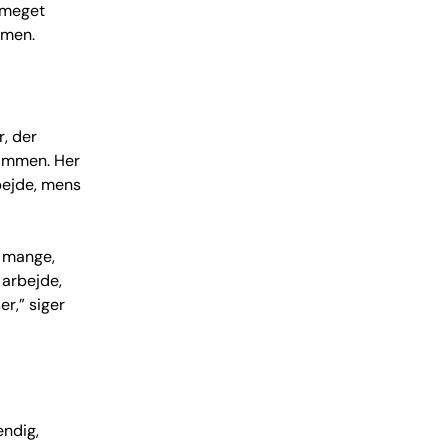
r meget
mmen.
r, der
sammen. Her
rbejde, mens
r mange,
 arbejde,
er,” siger
endig,