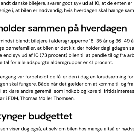
landt danske bilejere, svarer godt syv ud af 10, at de enten e
 enige i, at bilen er nødvendig, hvis hverdagen skal hænge sa
 holder sammen på hverdagen
 mindst blandt bilejere i aldersgrupperne 18-35 år og 36-49 å
e børnefamilier, at bilen er det kit, der holder dagligdagen 
 end syv ud af 10 (73 procent) bilen til at pendle til og fra a
 tal for alle adspurgte aldersgrupper er 41 procent.
 engang var forbeholdt de få, er den i dag en forudsætning fo
gen skal fungere. Både når det gælder om at komme til og fra
l at klare andre gøremål som indkøb og køre til fritidsinteress
tør i FDM, Thomas Møller Thomsen.
 tynger budgettet
en viser dog også, at selv om bilen hos mange altså er nødv