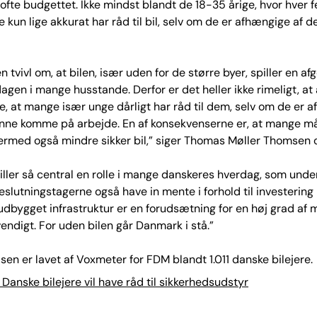
ofte budgettet. Ikke mindst blandt de 18-35 årige, hvor hver 
e kun lige akkurat har råd til bil, selv om de er afhængige af de
n tvivl om, at bilen, især uden for de større byer, spiller en a
dagen i mange husstande. Derfor er det heller ikke rimeligt, at 
re, at mange især unge dårligt har råd til dem, selv om de er 
kunne komme på arbejde. En af konsekvenserne er, at mange m
rmed også mindre sikker bil,” siger Thomas Møller Thomsen og
piller så central en rolle i mange danskeres hverdag, som und
beslutningstagerne også have in mente i forhold til investering 
ludbygget infrastruktur er en forudsætning for en høj grad af m
endigt. For uden bilen går Danmark i stå.”
en er lavet af Voxmeter for FDM blandt 1.011 danske bilejere.
anske bilejere vil have råd til sikkerhedsudstyr