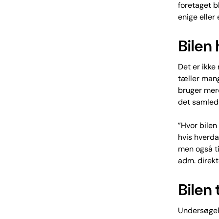
foretaget b
enige eller
Bilen
Det er ikke
tæller mang
bruger mere
det samlede
”Hvor bilen
hvis hverda
men også ti
adm. direk
Bilen
Undersøgels