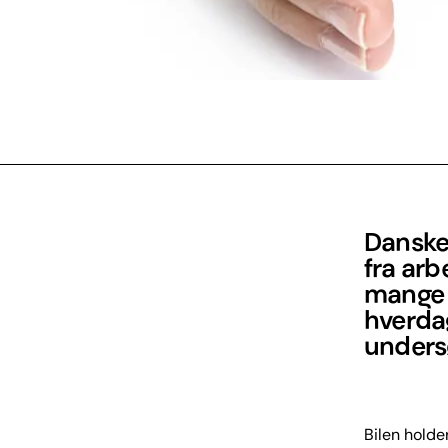
Dansker
fra arb
mange b
hverda
unders
Bilen holde