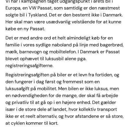
Vi har i kampagnen taget udgangspunkt i årets bil i
Europa, en VW Passat, som samtidig er den næstmest
solgte bil i Tyskland. Det er den bestemt ikke i Danmark.
Her skal man være usædvanlig velstående for at kunne
købe en ny Passat.
Det er med andre ord et helt almindeligt køb for en
familie i vores sydlige naboland på linje med bagerbrød,
mælk, barnevogn og mobiltelefon. I Danmark er Passat
blevet ophævet til luksusbil alene pga.
registreringsafgifterne.
Registreringsafgiften på biler er et levn fra fortiden, og
den fungerer i dag først og fremmest som en
luksusafgift på mobilitet. Men bilen er ikke luksus, men
en nødvendigheden for de mange, der skal få arbejde
og privatliv til at gå op i en højere enhed. Det gælder
især i de store dele af landet, hvor kollektiv transport
ikke er et reelt alternativ, og hvor afstandene er så store,
at cyklen kommer til kort.