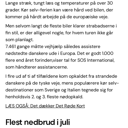
Lange stræk, tungt læs og temperaturer på over 30
grader. Kør selv-ferien kan være hård ved bilen, der
kommer på hårdt arbejde på de europæiske veje.
Men selvom langt de fleste biler klarer strabadserne i
fin stil, er der alligevel nogle, for hvem turen ikke går
som planlagt.
7.461 gange måtte vejhjælp således assistere
nødstedte danskere ude i Europa. Det er godt 1.000
flere end året forinden,viser tal for SOS International,
som håndterer assistancerne.
I fire ud af ti af tilfældene kom opkaldet fra strandede
danskere på de tyske veje, mens populærere kør selv-
destinationer som Sverige og Italien tegnede sig for
henholdsvis 2. og 3. fleste nødopkald.
LÆS OGSÅ: Det dækker Det Røde Kort
Flest nedbrud i juli