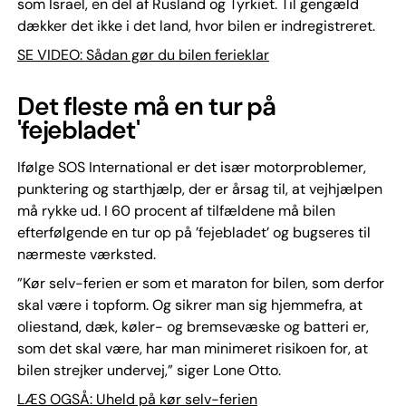
som Israel, en del af Rusland og Tyrkiet. Til gengæld
dækker det ikke i det land, hvor bilen er indregistreret.
SE VIDEO: Sådan gør du bilen ferieklar
Det fleste må en tur på
'fejebladet'
Ifølge SOS International er det især motorproblemer,
punktering og starthjælp, der er årsag til, at vejhjælpen
må rykke ud. I 60 procent af tilfældene må bilen
efterfølgende en tur op på ’fejebladet’ og bugseres til
nærmeste værksted.
”Kør selv-ferien er som et maraton for bilen, som derfor
skal være i topform. Og sikrer man sig hjemmefra, at
oliestand, dæk, køler- og bremsevæske og batteri er,
som det skal være, har man minimeret risikoen for, at
bilen strejker undervej,” siger Lone Otto.
LÆS OGSÅ: Uheld på kør selv-ferien