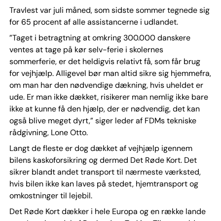
Travlest var juli måned, som sidste sommer tegnede sig
for 65 procent af alle assistancerne i udlandet.
”Taget i betragtning at omkring 300.000 danskere
ventes at tage på kør selv-ferie i skolernes
sommerferie, er det heldigvis relativt få, som får brug
for vejhjælp. Alligevel bør man altid sikre sig hjemmefra,
om man har den nødvendige dækning, hvis uheldet er
ude. Er man ikke dækket, risikerer man nemlig ikke bare
ikke at kunne få den hjælp, der er nødvendig, det kan
også blive meget dyrt,” siger leder af FDMs tekniske
rådgivning, Lone Otto.
Langt de fleste er dog dækket af vejhjælp igennem
bilens kaskoforsikring og dermed Det Røde Kort. Det
sikrer blandt andet transport til nærmeste værksted,
hvis bilen ikke kan laves på stedet, hjemtransport og
omkostninger til lejebil.
Det Røde Kort dækker i hele Europa og en række lande