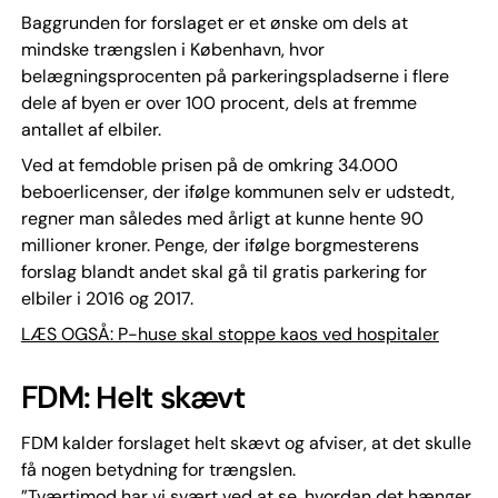
Baggrunden for forslaget er et ønske om dels at
mindske trængslen i København, hvor
belægningsprocenten på parkeringspladserne i flere
dele af byen er over 100 procent, dels at fremme
antallet af elbiler.
Ved at femdoble prisen på de omkring 34.000
beboerlicenser, der ifølge kommunen selv er udstedt,
regner man således med årligt at kunne hente 90
millioner kroner. Penge, der ifølge borgmesterens
forslag blandt andet skal gå til gratis parkering for
elbiler i 2016 og 2017.
LÆS OGSÅ: P-huse skal stoppe kaos ved hospitaler
FDM: Helt skævt
FDM kalder forslaget helt skævt og afviser, at det skulle
få nogen betydning for trængslen.
”Tværtimod har vi svært ved at se, hvordan det hænger