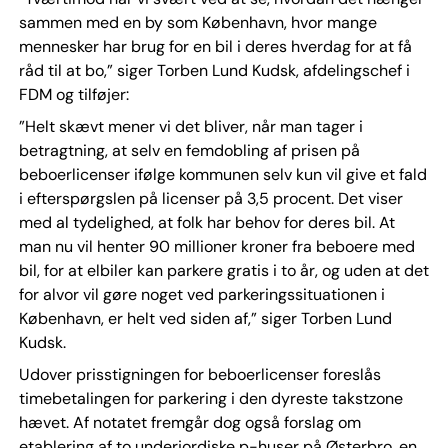
sammen med en by som København, hvor mange
mennesker har brug for en bil i deres hverdag for at få
råd til at bo,” siger Torben Lund Kudsk, afdelingschef i
FDM og tilføjer:
”Helt skævt mener vi det bliver, når man tager i
betragtning, at selv en femdobling af prisen på
beboerlicenser ifølge kommunen selv kun vil give et fald
i efterspørgslen på licenser på 3,5 procent. Det viser
med al tydelighed, at folk har behov for deres bil. At
man nu vil henter 90 millioner kroner fra beboere med
bil, for at elbiler kan parkere gratis i to år, og uden at det
for alvor vil gøre noget ved parkeringssituationen i
København, er helt ved siden af,” siger Torben Lund
Kudsk.
Udover prisstigningen for beboerlicenser foreslås
timebetalingen for parkering i den dyreste takstzone
hævet. Af notatet fremgår dog også forslag om
etablering af to underjordiske p-huser på Østerbro, en