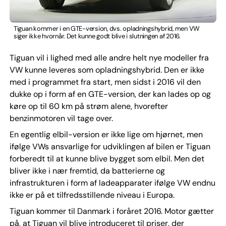
Tiguan kommer i en GTE-version, dvs. opladningshybrid, men VW
siger ikke hvornår. Det kunne godt blive i slutningen af 2016.
Tiguan vil i lighed med alle andre helt nye modeller fra
VW kunne leveres som opladningshybrid. Den er ikke
med i programmet fra start, men sidst i 2016 vil den
dukke op i form af en GTE-version, der kan lades op og
køre op til 60 km på strøm alene, hvorefter
benzinmotoren vil tage over.
En egentlig elbil-version er ikke lige om hjørnet, men
ifølge VWs ansvarlige for udviklingen af bilen er Tiguan
forberedt til at kunne blive bygget som elbil. Men det
bliver ikke i nær fremtid, da batterierne og
infrastrukturen i form af ladeapparater ifølge VW endnu
ikke er på et tilfredsstillende niveau i Europa.
Tiguan kommer til Danmark i foråret 2016. Motor gætter
på, at Tiguan vil blive introduceret til priser, der