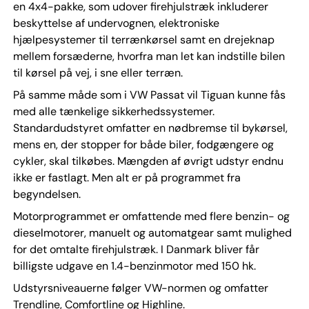
en 4x4-pakke, som udover firehjulstræk inkluderer
beskyttelse af undervognen, elektroniske
hjælpesystemer til terrænkørsel samt en drejeknap
mellem forsæderne, hvorfra man let kan indstille bilen
til kørsel på vej, i sne eller terræn.
På samme måde som i VW Passat vil Tiguan kunne fås
med alle tænkelige sikkerhedssystemer.
Standardudstyret omfatter en nødbremse til bykørsel,
mens en, der stopper for både biler, fodgængere og
cykler, skal tilkøbes. Mængden af øvrigt udstyr endnu
ikke er fastlagt. Men alt er på programmet fra
begyndelsen.
Motorprogrammet er omfattende med flere benzin- og
dieselmotorer, manuelt og automatgear samt mulighed
for det omtalte firehjulstræk. I Danmark bliver får
billigste udgave en 1.4-benzinmotor med 150 hk.
Udstyrsniveauerne følger VW-normen og omfatter
Trendline, Comfortline og Highline.