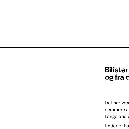
Biliste
og fra 
Det har vær
nemmere at
Langeland e
Rederiet Fæ