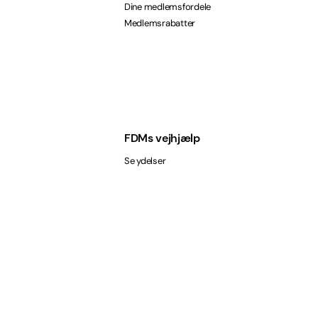
Dine medlemsfordele
Medlemsrabatter
FDMs vejhjælp
Se ydelser