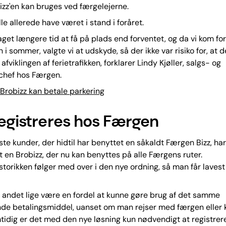
izz'en kan bruges ved færgelejerne.
le allerede have været i stand i foråret.
aget længere tid at få på plads end forventet, og da vi kom fo
i sommer, valgte vi at udskyde, så der ikke var risiko for, at d
afviklingen af ferietrafikken, forklarer Lindy Kjøller, salgs- og
chef hos Færgen.
Brobizz kan betale parkering
registreres hos Færgen
te kunder, der hidtil har benyttet en såkaldt Færgen Bizz, har
dt en Brobizz, der nu kan benyttes på alle Færgens ruter.
storikken følger med over i den nye ordning, så man får lavest
lt andet lige være en fordel at kunne gøre brug af det samme
de betalingsmiddel, uanset om man rejser med færgen eller 
tidig er det med den nye løsning kun nødvendigt at registrer