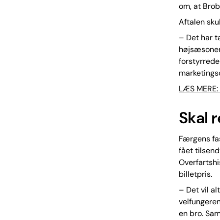
om, at Brob
Aftalen skul
– Det har t
højsæsonen 
forstyrrede 
marketings
LÆS MERE: 
Skal 
Færgens fas
fået tilsen
Overfartshi
billetpris.
– Det vil a
velfungeren
en bro. Sam