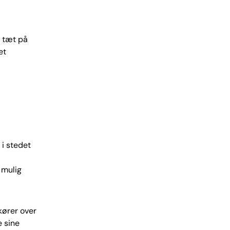
r tæt på
et
 i stedet
 mulig
kører over
e sine