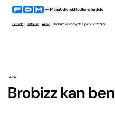
Menu
Udforsk
Medlemsfordele
Forside
Udforsk
Arkiv
Brobizz kan benyttes på flere færger
Arkiv
Brobizz kan ben