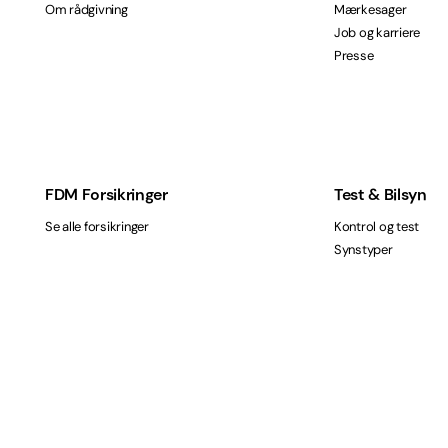
Om rådgivning
Mærkesager
Job og karriere
Presse
FDM Forsikringer
Test & Bilsyn
Se alle forsikringer
Kontrol og test
Synstyper