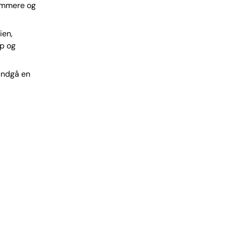
nemmere og
ien,
up og
indgå en