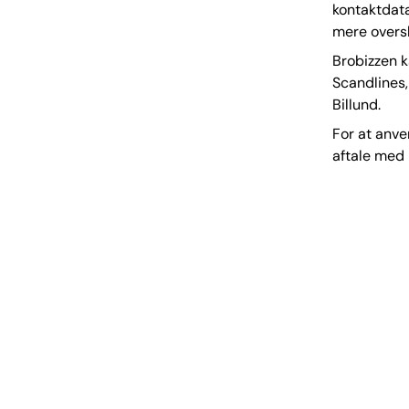
kontaktdata
mere oversk
Brobizzen k
Scandlines,
Billund.
For at anv
aftale med