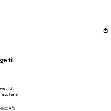
e til
vet lidt
msø, Fanø,
oBizz A/S