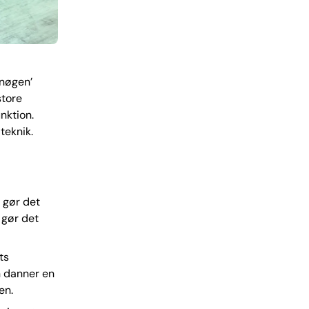
’nøgen’
store
nktion.
 teknik.
 gør det
 gør det
ts
n danner en
en.