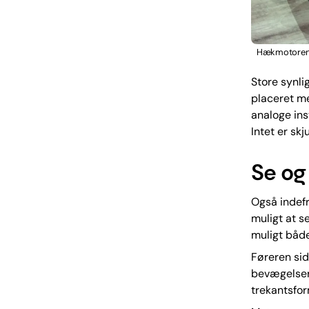
Hækmotoren e
Store synli
placeret me
analoge ins
Intet er skj
Se og 
Også indefr
muligt at s
muligt både
Føreren sid
bevægelser
trekantsfor