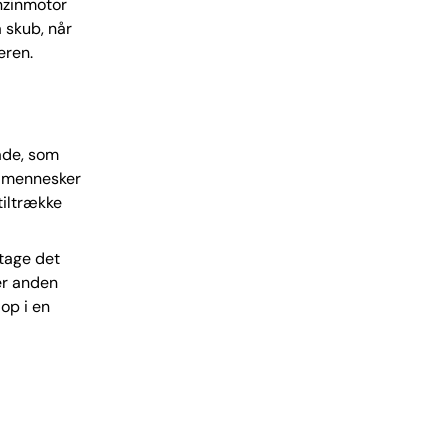
enzinmotor
 skub, når
eren.
åde, som
e mennesker
tiltrække
tage det
ler anden
op i en