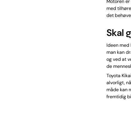
Motoren er 
med tilhøre
det behøves
Skal g
Ideen med 
man kan dra
og ved at v
de mennesker
Toyota Kik
alvorligt, 
måde kan ma
fremtidig b