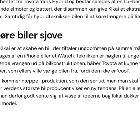
hentet fra Toyota Yaris Hybrid og består således af en 1.5-b
nde elmotor og batteri, der tilsammen kan give Kikai et ekstra
. Samtidig får hybridteknikken bilen til at køre længere på lit
øre biler sjove
Kikai er at skabe en bil, der tiltaler ungdommen på samme m
ges af en iPhone eller et iWatch. Teknikken er nøglen til ung
ende vrangen ud på bilkonstruktionen, håber Toyota at kunne 
, som ellers ville vælge bilen fra, fordi den ikke er ’cool’.
ai kommer næppe i produktion, som den ser ud, men man skal 
når verdens største bilproducent viser en ny tendens. På en el
n derfor godt vente sig, at visse af ideerne bag Kikai dukker 
ilmodel.