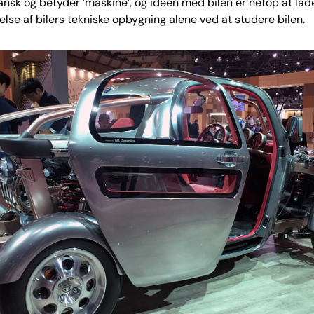
pansk og betyder ’maskine’, og ideen med bilen er netop at lad
åelse af bilers tekniske opbygning alene ved at studere bilen.