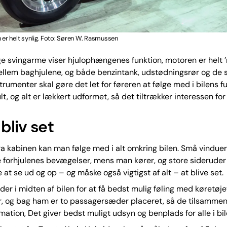
r helt synlig. Foto: Søren W. Rasmussen
ge svingarme viser hjulophængenes funktion, motoren er helt 
llem baghjulene, og både benzintank, udstødningsrør og de 
trumenter skal gøre det let for føreren at følge med i bilens fu
ult, og alt er lækkert udformet, så det tiltrækker interessen for
bliv set
a kabinen kan man følge med i alt omkring bilen. Små vinduer
e forhjulenes bevægelser, mens man kører, og store sideruder
 at se ud og op – og måske også vigtigst af alt – at blive set.
der i midten af bilen for at få bedst mulig føling med køretøje
, og bag ham er to passagersæder placeret, så de tilsamme
mation, Det giver bedst muligt udsyn og benplads for alle i bil