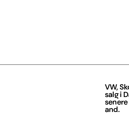
VW, Sko
salg i 
senere
and.