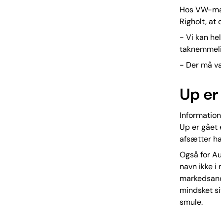
Hos VW-mærk
Righolt, at
- Vi kan he
taknemmelig
- Der må vær
Up er 
Information
Up er gået 
afsætter ha
Også for Au
navn ikke i
markedsande
mindsket si
smule.