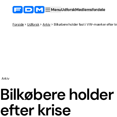
Menu
Udforsk
Medlemsfordele
Forside
Udforsk
Arkiv
Bilkøbere holder fast i VW-mærker efter k
Arkiv
Bilkøbere holde
efter krise