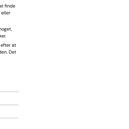
at finde
 eller
 noget,
ker.
efter at
den. Det