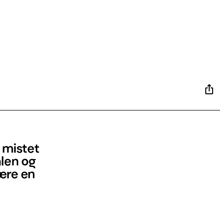
e mistet
alen og
ære en