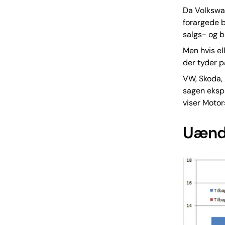
Da Volkswag
forargede b
salgs- og b
Men hvis ell
der tyder p
VW, Skoda, 
sagen ekspl
viser Motor
Uændr