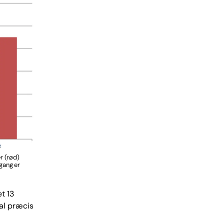
r (rød)
gang er
t 13
tal præcis