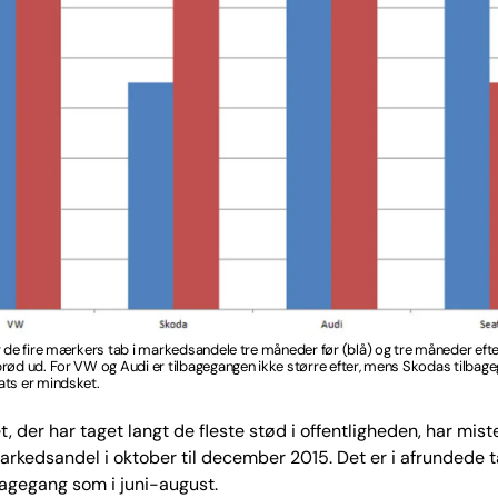
r de fire mærkers tab i markedsandele tre måneder før (blå) og tre måneder efte
rød ud. For VW og Audi er tilbagegangen ikke større efter, mens Skodas tilbage
ats er mindsket.
der har taget langt de fleste stød i offentligheden, har miste
arkedsandel i oktober til december 2015. Det er i afrundede 
agegang som i juni-august.