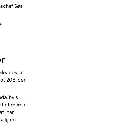
nschef Søs
og
er
skyldes, at
eot 208, der
da, hvis
lidt mere i
t, har
salg en