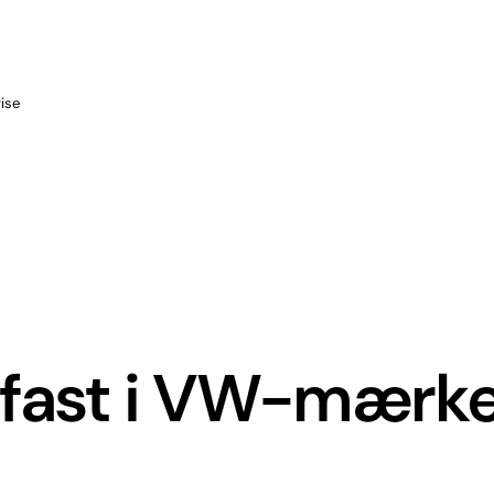
rise
r fast i VW-mærk