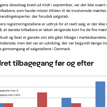
ens dieselsag brød ud midt i september, var det ikke svært 
ilkøbere, som havde mistet tilliden til de involverede mærker,
randingeksperter, der forudså salgstab.
ers registreringstallene er udtryk for et reelt salg, er der ikke
å, at danske bilkøbere er løbet skrigende bort fra de fire mær
Audi og Seat er ganske vist alle gået tilbage i markedsandele, 
oderede, men det var en udvikling, der var begyndt længe in
s gennemgang af salgstallene i Danmark.
et tilbagegang før og efter