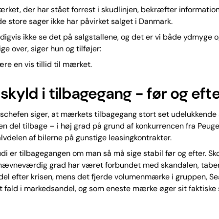
et, der har stået forrest i skudlinjen, bekræfter informatio
 de store sager ikke har påvirket salget i Danmark.
ldigvis ikke se det på salgstallene, og det er vi både ydmyge 
e over, siger hun og tilføjer:
e en vis tillid til mærket.
skyld i tilbagegang - før og eft
schefen siger, at mærkets tilbagegang stort set udelukkende 
en del tilbage – i høj grad på grund af konkurrencen fra Peug
lvdelen af bilerne på gunstige leasingkontrakter.
di er tilbagegangen om man så må sige stabil før og efter. Sko
 nævneværdig grad har været forbundet med skandalen, taber 
l efter krisen, mens det fjerde volumenmærke i gruppen, Sea
t fald i markedsandel, og som eneste mærke øger sit faktiske 