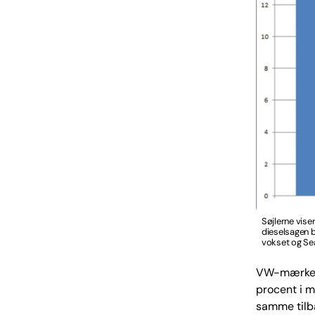
Søjlerne vise
dieselsagen b
vokset og Se
VW-mærket, 
procent i m
samme tilb