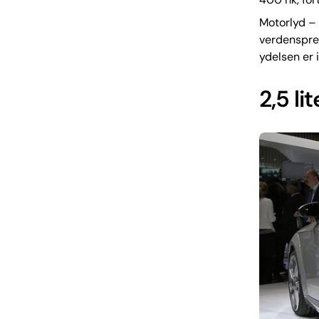
Motorlyd – 
verdensprem
ydelsen er 
2,5 li