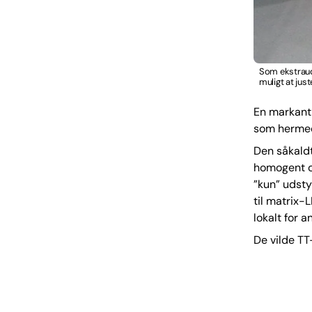
Som ekstraud
muligt at jus
En markant 
som hermed 
Den såkaldt
homogent og
”kun” udsty
til matrix-
lokalt for a
De vilde TT-