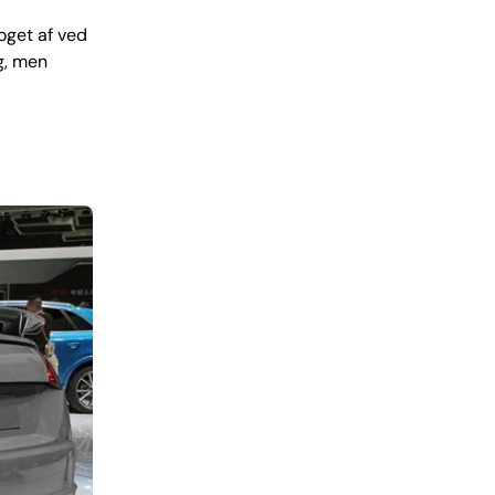
oget af ved
g, men