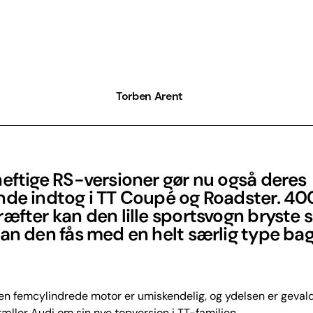
Torben Arent
eftige RS-versioner gør nu også deres
nde indtog i TT Coupé og Roadster. 40
æfter kan den lille sportsvogn bryste si
an den fås med en helt særlig type bag
en femcylindrede motor er umiskendelig, og ydelsen er geval
tæller Audi om sin nye topversion i TT-familien.