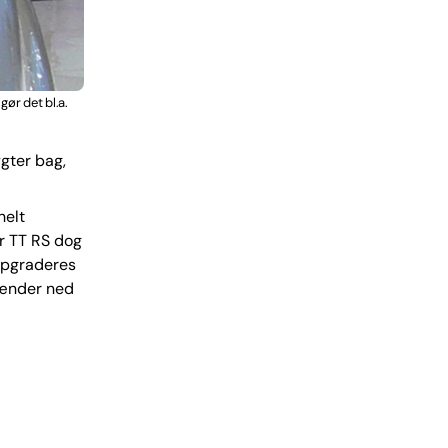
ør det bl.a.
gter bag,
helt
r TT RS dog
opgraderes
blænder ned