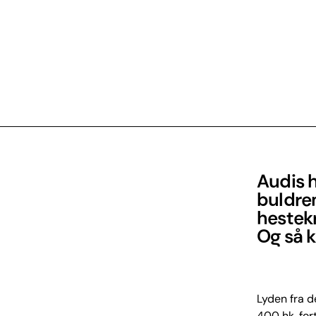
Audis h
buldre
hestekr
Og så k
Lyden fra d
400 hk, for