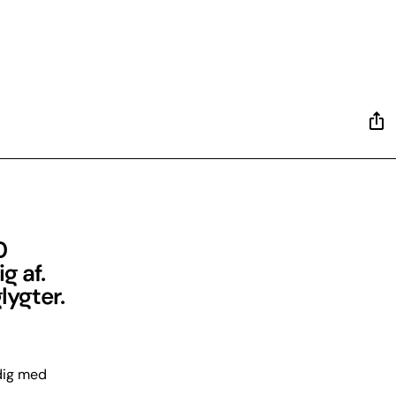
0
g af.
lygter.
dig med