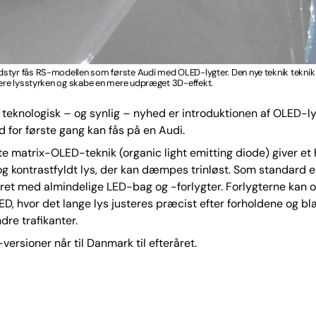
styr fås RS-modellen som første Audi med OLED-lygter. Den nye teknik teknik g
tere lysstyrken og skabe en mere udpræget 3D-effekt.
teknologisk – og synlig – nyhed er introduktionen af OLED-ly
for første gang kan fås på en Audi.
e matrix-OLED-teknik (organic light emitting diode) giver et 
 kontrastfyldt lys, der kan dæmpes trinløst. Som standard e
ret med almindelige LED-bag og -forlygter. Forlygterne kan 
LED, hvor det lange lys justeres præcist efter forholdene og 
ndre trafikanter.
versioner når til Danmark til efteråret.