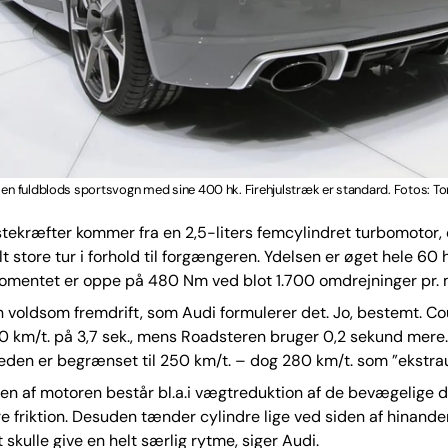
 en fuldblods sportsvogn med sine 400 hk. Firehjulstræk er standard. Fotos: T
ekræfter kommer fra en 2,5-liters femcylindret turbomotor, 
lt store tur i forhold til forgængeren. Ydelsen er øget hele 60
omentet er oppe på 480 Nm ved blot 1.700 omdrejninger pr. 
n voldsom fremdrift, som Audi formulerer det. Jo, bestemt. C
0 km/t. på 3,7 sek., mens Roadsteren bruger 0,2 sekund mere.
den er begrænset til 250 km/t. – dog 280 km/t. som ”ekstrau
n af motoren består bl.a.i vægtreduktion af de bevægelige d
e friktion. Desuden tænder cylindre lige ved siden af hinande
t skulle give en helt særlig rytme, siger Audi.