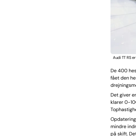
Audi TT RS er
De 400 hest
fået den he
drejningsm
Det giver e
klarer 0-10
Tophastighe
Opdateringe
mindre indr
på skift. De