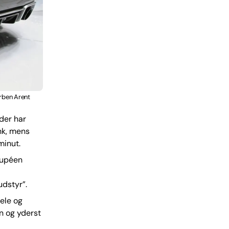
orben Arent
der har
 hk, mens
minut.
oupéen
dstyr”.
ele og
n og yderst