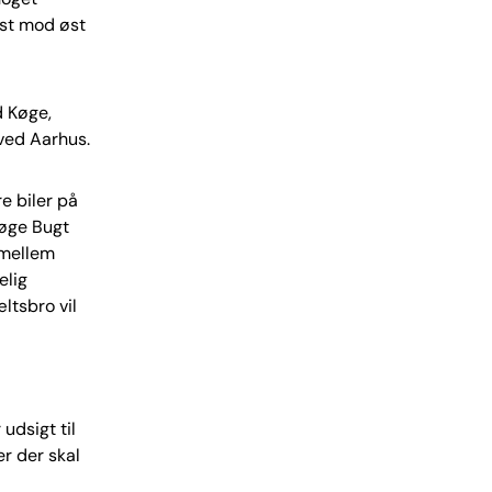
est mod øst
d Køge,
ved Aarhus.
e biler på
Køge Bugt
 mellem
elig
ltsbro vil
udsigt til
er der skal