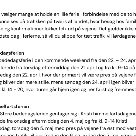
t vælger mange at holde en lille ferie i forbindelse med de to h
kunne ses på trafikken på tværs af landet, hvor besøg hos famil
og konfirmationer lokker folk ud på vejene. Det gælder ikke
dste dag i ferierne, så vil du slippe for tæt trafik, vil lørdage
dagsferien
bededagsferie i den kommende weekend fra den 22. – 24. apri
llerede fra torsdag eftermiddag den 21. april og fra kl. 9-14 på
edag den 22. april, hvor der primært vil være pres på vejene 
g bliver der mere stille, mens søndag den 24. april igen bliver 
kl. 14 - 20, hvor turen går hjem igen og her først og fremmest
elfartsferien
a Store bededagsferien gentager sig i Kristi himmelfartsdage
ede fra onsdag eftermiddag den 4. maj og fra kl. 9-14 Kristi
dag, torsdag den 5. maj med pres på vejene fra øst mod vest.
egen trafik, vil der fredag den 6. og lørdag den 7. maj være 