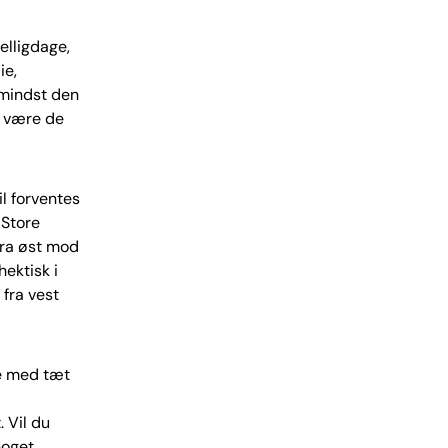
elligdage,
ie,
 mindst den
ne være de
l forventes
 Store
fra øst mod
hektisk i
 fra vest
ne med tæt
 Vil du
noget