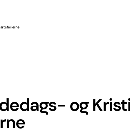
fartsferierne
bededags- og Krist
erne