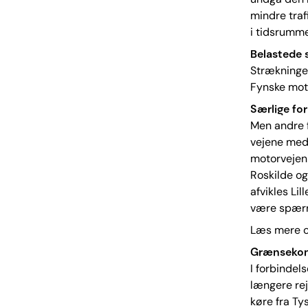
mindre traf
i tidsrummet
Belastede 
Strækninger
Fynske mot
Særlige fo
Men andre f
vejene med 
motorvejen
Roskilde og
afvikles Li
være spærret
Læs mere og
Grænsekon
I forbindels
længere rej
køre fra Ty