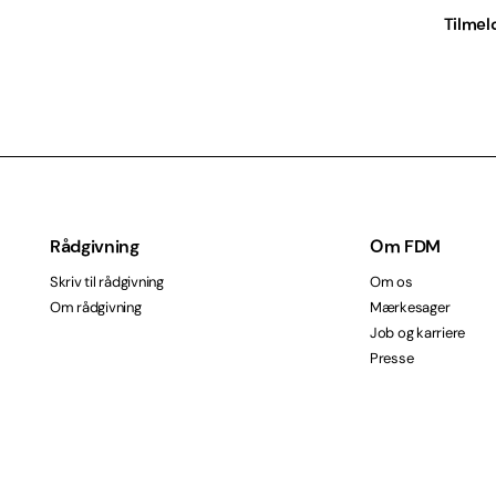
Tilmel
Rådgivning
Om FDM
Skriv til rådgivning
Om os
Om rådgivning
Mærkesager
Job og karriere
Presse