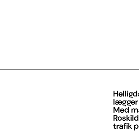
Hellig
lægger 
Med ma
Roskild
trafik 