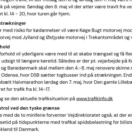
ik på vejene. Søndag den 8. maj vil der atter være travlt fra v
 kl. 14 - 20, hvor turen går hjem.
strækninger
 med risiko for kødannelser vil være Køge Bugt motorvej mo
orvej mod Jylland og Østjyske motorvej i Trekantområdet og 
rhold
orhold vil yderligere være med til at skabe trængsel og få fler
udsigt til længere køretid. Således er der pt. vejarbejde på 
 og Banedanmark skal mellem den 4.-8. maj renovere skinne
 Odense, hvor DSB sætter togbusser ind på strækningen. End
llebælt Halvmarathon lørdag den 7. maj, hvor Den gamle Lillebæ
 for trafik fra kl. 14-17.
 se den aktuelle trafiksituation på
www.trafikinfo.dk
trol ved den tyske grænse
e med de to miniferie forventer Vejdirektoratet også, at der er 
setid på tidspunkterne med trafikal spidsbelastning for bilist
skland til Danmark.