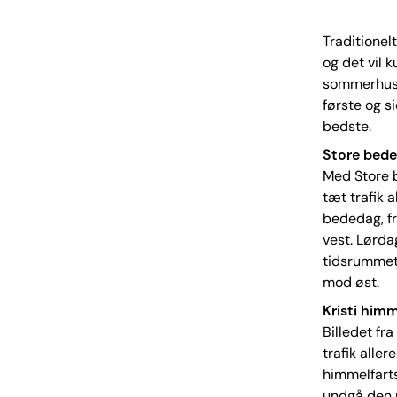
Traditionel
og det vil 
sommerhuse 
første og si
bedste.
Store bede
Med Store 
tæt trafik a
bededag, fr
vest. Lørda
tidsrummet 
mod øst.
Kristi himm
Billedet fr
trafik aller
himmelfarts
undgå den m