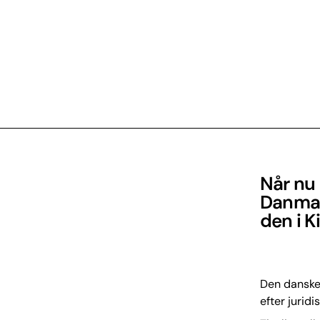
Når nu 
Danmark
den i K
Den danske 
efter jurid