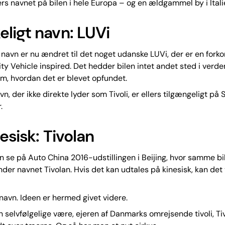
llers navnet på bilen i hele Europa – og en ældgammel by i Itali
ligt navn: LUVi
navn er nu ændret til det noget udanske LUVi, der er en forkor
lity Vehicle inspired. Det hedder bilen intet andet sted i verde
m, hvordan det er blevet opfundet.
vn, der ikke direkte lyder som Tivoli, er ellers tilgængeligt p
.
esisk: Tivolan
 se på Auto China 2016-udstillingen i Beijing, hvor samme bi
der navnet Tivolan. Hvis det kan udtales på kinesisk, kan det
avn. Ideen er hermed givet videre.
 selvfølgelige være, ejeren af Danmarks omrejsende tivoli, Tivo