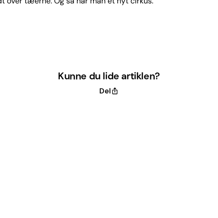
ådt over tæerne. Og så har man et nyt cirkus.
Kunne du lide artiklen?
Del