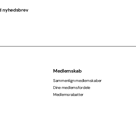
d nyhedsbrev
Medlemskab
Sammenlign medlemskaber
Dine medlemsfordele
Medlemsrabatter