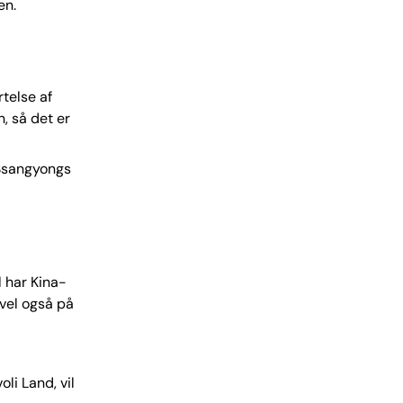
en.
telse af
n, så det er
å Ssangyongs
l har Kina-
 vel også på
li Land, vil