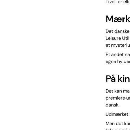
Tivoli er e
Mærke
Det danske 
Leisure Uti
et mysteriu
Et andet na
egne hylder
På kin
Det kan man
premiere un
dansk.
Udmærket n
Men det kan