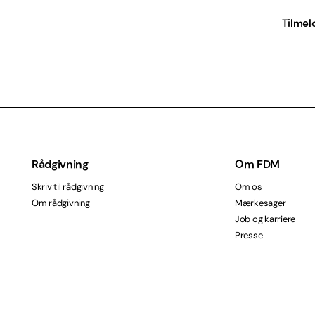
Tilmel
Rådgivning
Om FDM
Skriv til rådgivning
Om os
Om rådgivning
Mærkesager
Job og karriere
Presse