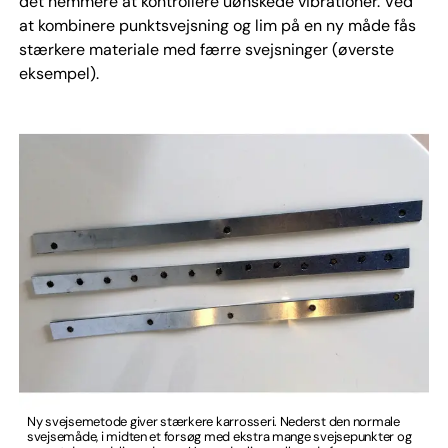
det nemmere at kontrollere uønskede vibrationer. Ved
at kombinere punktsvejsning og lim på en ny måde fås
stærkere materiale med færre svejsninger (øverste
eksempel).
Ny svejsemetode giver stærkere karrosseri. Nederst den normale
svejsemåde, i midten et forsøg med ekstra mange svejsepunkter og