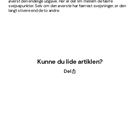
øverst den endelige udgave. Her er der lim mellem de færre
svejsepunkter. Selv om den øverste har færrest svejsninger, er den
langt stivere end de to andre.
Kunne du lide artiklen?
Del