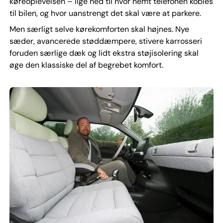
køreoplevelsen – lige ned til hvor nemt telefonen kobles
til bilen, og hvor uanstrengt det skal være at parkere.
Men særligt selve kørekomforten skal højnes. Nye
sæder, avancerede støddæmpere, stivere karrosseri
foruden særlige dæk og lidt ekstra støjisolering skal
øge den klassiske del af begrebet komfort.