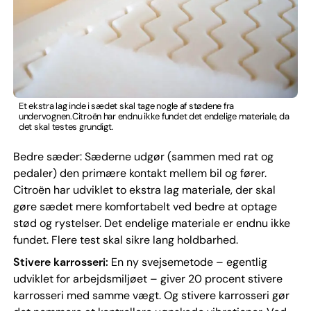
Et ekstra lag inde i sædet skal tage nogle af stødene fra
undervognen.Citroën har endnu ikke fundet det endelige materiale, da
det skal testes grundigt.
Bedre sæder: Sæderne udgør (sammen med rat og
pedaler) den primære kontakt mellem bil og fører.
Citroën har udviklet to ekstra lag materiale, der skal
gøre sædet mere komfortabelt ved bedre at optage
stød og rystelser. Det endelige materiale er endnu ikke
fundet. Flere test skal sikre lang holdbarhed.
Stivere karrosseri:
En ny svejsemetode – egentlig
udviklet for arbejdsmiljøet – giver 20 procent stivere
karrosseri med samme vægt. Og stivere karrosseri gør