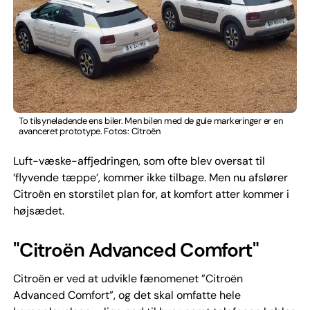
To tilsyneladende ens biler. Men bilen med de gule markeringer er en
avanceret prototype. Fotos: Citroën
Luft-væske-affjedringen, som ofte blev oversat til
’flyvende tæppe’, kommer ikke tilbage. Men nu afslører
Citroën en storstilet plan for, at komfort atter kommer i
højsædet.
"Citroën Advanced Comfort"
Citroën er ved at udvikle fænomenet ”Citroën
Advanced Comfort”, og det skal omfatte hele