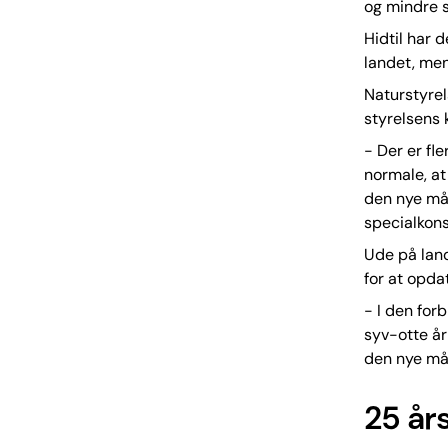
og mindre s
Hidtil har
landet, men
Naturstyrel
styrelsens 
- Der er fl
normale, at
den nye mål
specialkons
Ude på lan
for at opd
- I den for
syv-otte år
den nye mål
25 år