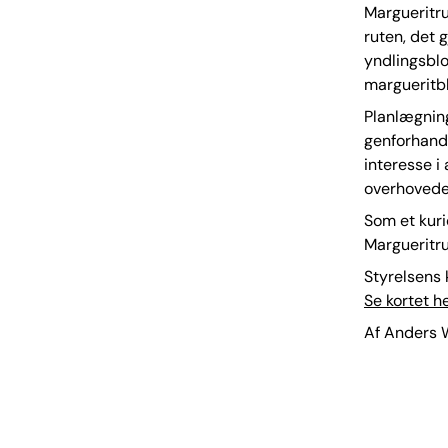
Margueritru
ruten, det 
yndlingsblo
margueritbl
Planlægnin
genforhand
interesse 
overhovedet
Som et kur
Margueritru
Styrelsens 
Se kortet h
Af Anders 