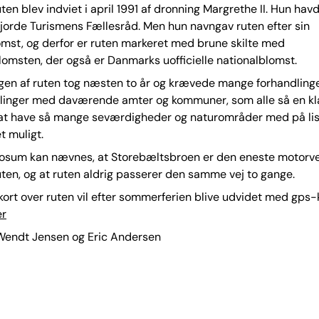
ten blev indviet i april 1991 af dronning Margrethe II. Hun havd
gjorde Turismens Fællesråd. Men hun navngav ruten efter sin
mst, og derfor er ruten markeret med brune skilte med
omsten, der også er Danmarks uofficielle nationalblomst.
gen af ruten tog næsten to år og krævede mange forhandling
linger med daværende amter og kommuner, som alle så en kl
i at have så mange seværdigheder og naturområder med på li
 muligt.
iosum kan nævnes, at Storebæltsbroen er den eneste motorve
ten, og at ruten aldrig passerer den samme vej to gange.
kort over ruten vil efter sommerferien blive udvidet med gps-
er
Wendt Jensen og Eric Andersen