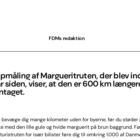
FDMs redaktion
pmåling af Margueritruten, der blev in
år siden, viser, at den er 600 km længe
antaget.
e bevæge dig mange kilometer uden for byerne, før du støder 
te med den lille gule og hvide marguerit på brun baggrund. Fø
l turistruten for især bilister føre dig til omkring 1.000 af Dan