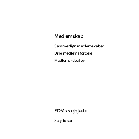
Medlemskab
Sammenlign medlemskaber
Dine medlemsfordele
Medlemsrabatter
FDMs vejhjælp
Se ydelser