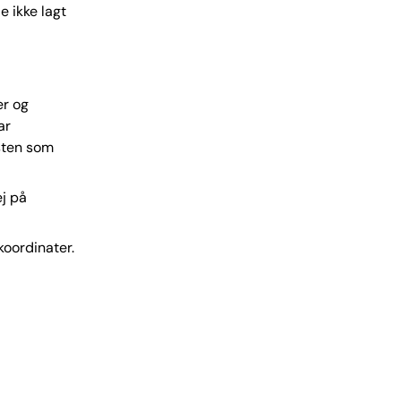
e ikke lagt
er og
ar
sten som
j på
koordinater.