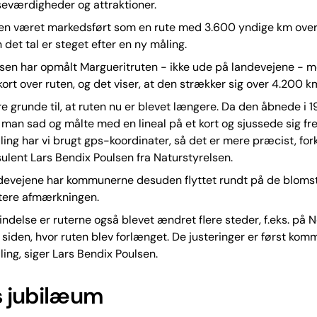
eværdigheder og attraktioner.
 den været markedsført som en rute med 3.600 yndige km over
 det tal er steget efter en ny måling.
sen har opmålt Margueritruten - ikke ude på landevejene - 
kort over ruten, og det viser, at den strækker sig over 4.200 k
ere grunde til, at ruten nu er blevet længere. Da den åbnede i 1
 man sad og målte med en lineal på et kort og sjussede sig f
ing har vi brugt gps-koordinater, så det er mere præcist, for
ulent Lars Bendix Poulsen fra Naturstyrelsen.
devejene har kommunerne desuden flyttet rundt på de blomst
atere afmærkningen.
bindelse er ruterne også blevet ændret flere steder, f.eks. på 
 siden, hvor ruten blev forlænget. De justeringer er først kom
ing, siger Lars Bendix Poulsen.
s jubilæum