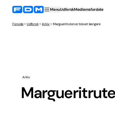
Menu
Udforsk
Medlemsfordele
Forside
Udforsk
Arkiv
Margueritruten er blevet længere
Arkiv
Margueritrute