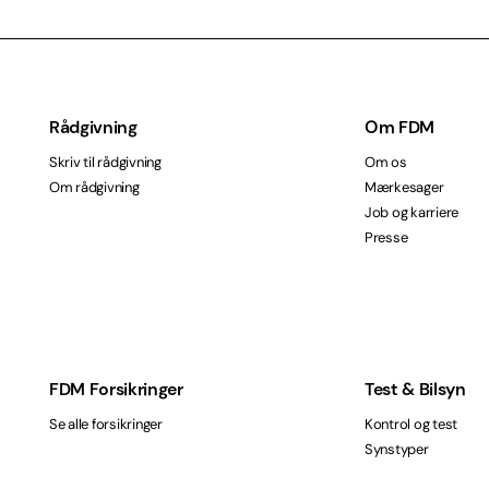
Rådgivning
Om FDM
Skriv til rådgivning
Om os
Om rådgivning
Mærkesager
Job og karriere
Presse
FDM Forsikringer
Test & Bilsyn
Se alle forsikringer
Kontrol og test
Synstyper