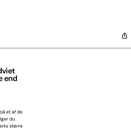
dviet
re end
på et af de
lger du
marks større