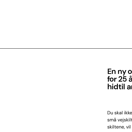
En ny o
for 25 
hidtil 
Du skal ikk
små vejskil
skiltene, vi