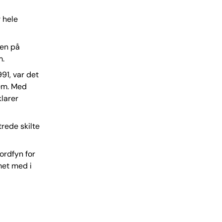
 hele
men på
m.
991, var det
rem. Med
klarer
rede skilte
Nordfyn for
met med i