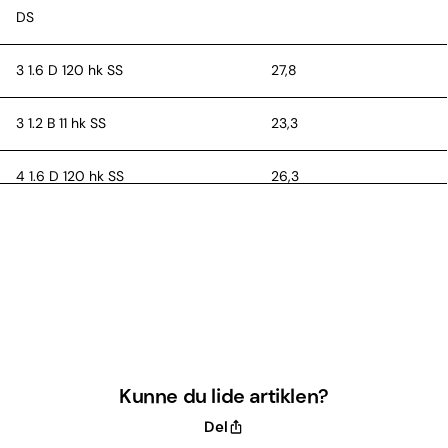
DS
3 1.6 D 120 hk SS
27,8
3 1.2 B 11 hk SS
23,3
4 1.6 D 120 hk SS
26,3
D = diesel, B = benzin, SS = stop
start, '' = hjulstørrelse i tommer
Kunne du lide artiklen?
Del