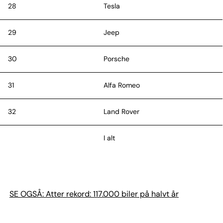
28
Tesla
29
Jeep
30
Porsche
31
Alfa Romeo
32
Land Rover
I alt
Kilde: De Danske Bilimportører
SE OGSÅ: Atter rekord: 117.000 biler på halvt år