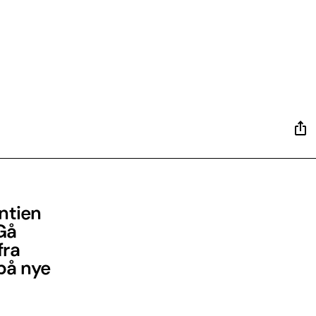
antien
 Gå
fra
 på nye