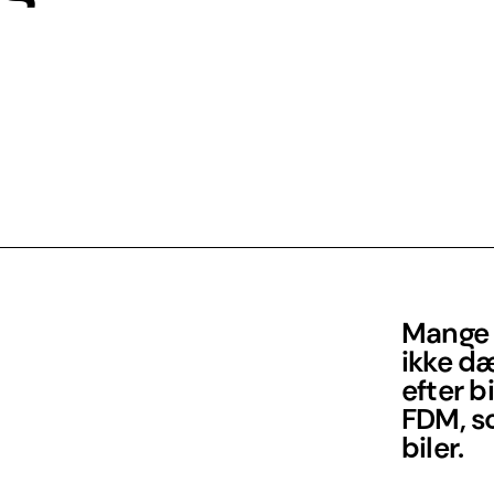
Mange b
ikke dæ
efter b
FDM, so
biler.