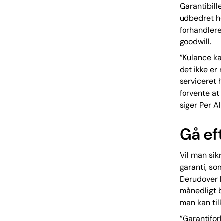
Garantibill
udbedret he
forhandlere
goodwill.
”Kulance ka
det ikke er
serviceret 
forvente at 
siger Per A
Gå ef
Vil man sik
garanti, so
Derudover k
månedligt b
man kan til
”Garantifor