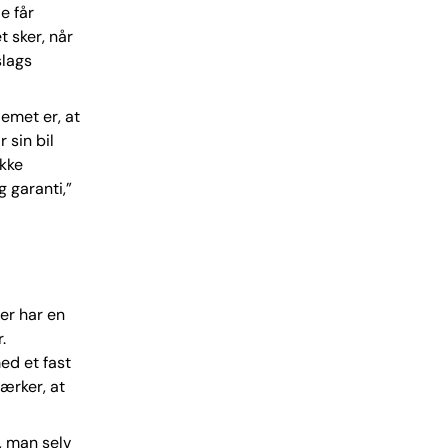
e får
t sker, når
slags
emet er, at
 sin bil
ikke
g garanti,”
der har en
.
ed et fast
mærker, at
, man selv