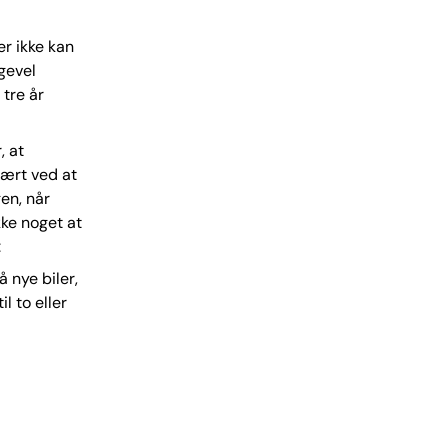
er ikke kan
igevel
 tre år
, at
vært ved at
gen, når
kke noget at
:
 nye biler,
l to eller