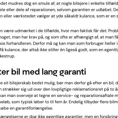
edet mudres dog en smule af, at nogle bilejere i enkelte tilfæld
le eller dele af reparationen, selvom garantien er udløbet. De
n eller værkstedet vælger at yde såkaldt kulance, som er en 
n være udmærket i de tilfælde, hvor man faktisk får det. Probl
 noget, man har krav på, og som ofte er afhængigt af, at man får
hos forhandleren. Derfor må og kan man som forbruger heller 
få kulance, der altså ikke stiller én ligeså godt, som en egentli
lkestrup.
ter bil med lang garanti
re sit bilejerskab bedst mulig, bør man derfor gå efter en bil, 
m strækker sig ud over den lovpligtige reklamationsret på to år
an man overveje at tegne en service- og reparationsaftale m
eløb, som typisk løber to til fem år. Endelig tilbyder flere bil
købe en garantiforlængelse.
længelserne er dog ikke egentlige garantier, men en forsikring