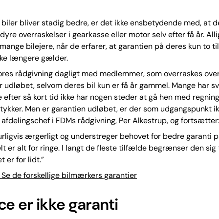
biler bliver stadig bedre, er det ikke ensbetydende med, at d
yre overraskelser i gearkasse eller motor selv efter få år. All
mange bilejere, når de erfarer, at garantien på deres kun to til
kke længere gælder.
 vores rådgivning dagligt med medlemmer, som overraskes over
r udløbet, selvom deres bil kun er få år gammel. Mange har s
de efter så kort tid ikke har nogen steder at gå hen med regnin
 stykker. Men er garantien udløbet, er der som udgangspunkt i
r afdelingschef i FDMs rådgivning, Per Alkestrup, og fortsætter
urligvis ærgerligt og understreger behovet for bedre garanti på
 er alt for ringe. I langt de fleste tilfælde begrænser den sig ti
t er for lidt.”
e de forskellige bilmærkers garantier
ce er ikke garanti