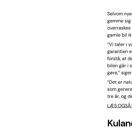
Selvom nye 
gemme sig d
overraskes 
gamle bil i
”Vi taler i
garantien e
forstå, at 
bilen går i
gøre,” sige
”Det er nat
som generelt
tre år, og de
LÆS OGSÅ: S
Kulan