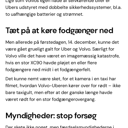
Lige som Volvos egen flåde af selvkørende biler er
Ubers udstyret med dobbelte sikkerhedssystemer, bl.a.
to uafhængige batterier og strømnet.
Tæt på at køre fodgænger ned
Men allerede på førstedagen, 14. december, kunne det
være gået grueligt galt for Uber og Volvo. Særligt for
Volvo ville det have været en imagemæssig katastrofe,
hvis en stor XC90 havde pløjet en eller flere
fodgængere ned midt i et fodgængerfelt.
Det kunne nemt være sket, for et kamera i en taxi har
filmet, hvordan Volvo-Uberen kører over for rødt – ikke
bare taxigult, men efter at der ganske længe havde
været rødt for en stor fodgængerovergang.
Myndigheder: stop forsøg
Der skete ikke noget, men færdselsmyndighederne i