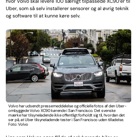
hvor Volvo skal levere 100 særligt tilpassede XC90’er til
Uber, som så selv installerer sensorer og al øvrig teknik
og software til at kunne køre selv.
Volvo har udsendt pressemeddelelse og officielle fotos af den Uber-
ombyggede Volvo XC90 kørende i San Francisco. Det svenske
mærke har tilsyneladende ikke offentligt forholdt sig til, hvordan det
ser på, at Uber tilsyneladende tester i San Francisco uden tilladelse.
Foto: Volvo