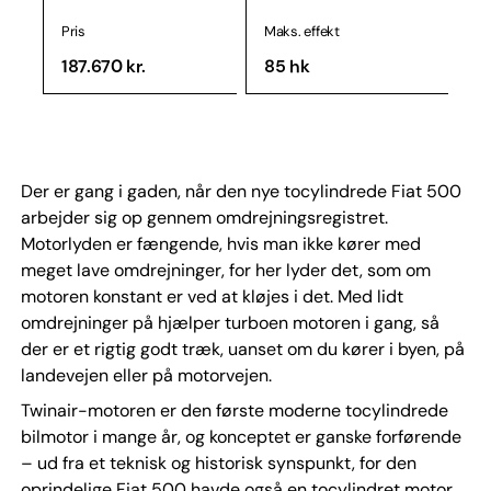
Pris
Maks. effekt
187.670 kr.
85 hk
Der er gang i gaden, når den nye tocylindrede Fiat 500
arbejder sig op gennem omdrejningsregistret.
Motorlyden er fængende, hvis man ikke kører med
meget lave omdrejninger, for her lyder det, som om
motoren konstant er ved at kløjes i det. Med lidt
omdrejninger på hjælper turboen motoren i gang, så
der er et rigtig godt træk, uanset om du kører i byen, på
landevejen eller på motorvejen.
Twinair-motoren er den første moderne tocylindrede
bilmotor i mange år, og konceptet er ganske forførende
– ud fra et teknisk og historisk synspunkt, for den
oprindelige Fiat 500 havde også en tocylindret motor,