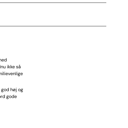
 med
nu ikke så
ilievenlige
 god høj og
ord gode