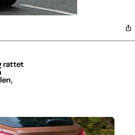
 rattet
n
len,