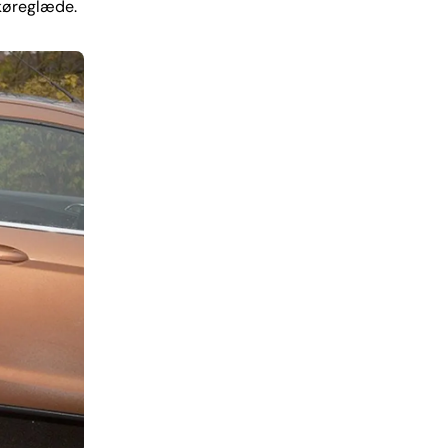
 køreglæde.