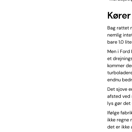
Kører
Bag rattet 
nemlig inte
bare 1.0 lit
Men i Ford 
et drejnin
kommer der
turboladeren
endnu bedr
Det sjove e
afsted ved 
lys gør det
Ifølge fabr
ikke regne m
det er ikke