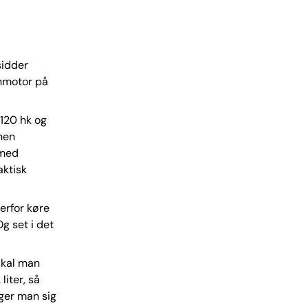
sidder
inmotor på
 120 hk og
nen
 med
aktisk
erfor køre
g set i det
skal man
liter, så
ger man sig