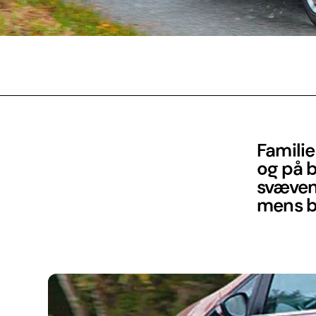
Familie
og på 
svævend
mens b