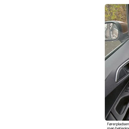
Førerpladsen 
men betjenin