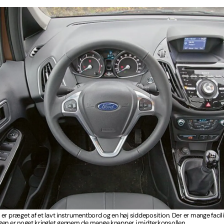
er præget af et lavt instrumentbord og en høj siddeposition. Der er mange facilite
gen er noget kringlet gennem de mange knapper i midterkonsollen.