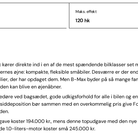
Maks. effekt
120 hk
kører direkte ind i en af de mest spændende bilklasser set
ernes øjne: kompakte, fleksible småbiler. Desværre er der end
lier, der har opdaget dem. Men B-Max byder på så mange fam
t den kan blive en øjenåbner.
edøre ved bagsædet, gode udkigsforhold for alle i bilen og en
er siddeposition bør sammen med en overkommelig pris give F
den.
udgave koster 194.000 kr., mens denne topudgave med den nye
de 1.0-liters-motor koster små 245.000 kr.