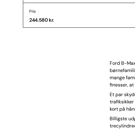
Pris
244.580 kr.
Ford B-Max 
børnefamili
mange fami
finesser, a
Et par skyd
trafiksikk
kort på hån
Billigste 
trecylindre