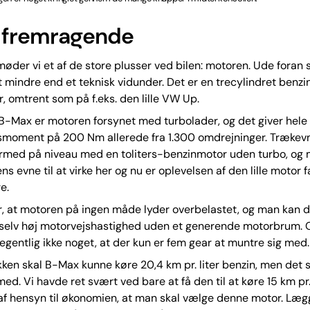
 fremragende
møder vi et af de store plusser ved bilen: motoren. Ude foran 
t mindre end et teknisk vidunder. Det er en trecylindret benz
er, omtrent som på f.eks. den lille VW Up.
B-Max er motoren forsynet med turbolader, og det giver hele
gsmoment på 200 Nm allerede fra 1.300 omdrejninger. Trækev
med på niveau med en toliters-benzinmotor uden turbo, og
s evne til at virke her og nu er oplevelsen af den lille motor f
e.
r, at motoren på ingen måde lyder overbelastet, og man kan d
selv høj motorvejshastighed uden et generende motorbrum. O
 egentlig ikke noget, at der kun er fem gear at muntre sig med.
ikken skal B-Max kunne køre 20,4 km pr. liter benzin, men det 
ed. Vi havde ret svært ved bare at få den til at køre 15 km pr. 
 af hensyn til økonomien, at man skal vælge denne motor. Læg