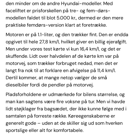
den minder om de andre Hyundai-modeller. Med
faceliftet er prisforskellen på tre- og fem-dørs-
modellen faldet til blot 5.000 kr., dermed er den mere
praktiske femdørs-version klart at foretrække.
Motoren er på 1.1-liter, og den trækker fint. Den er endda
opgivet til hele 27,8 km/l, hvilket giver en billig ejerafgift.
Men under vores test kørte vi kun 16,4 km/l, og det er
skuffende. Lidt over halvdelen af de kørte km var på
motorvej, som trækker forbruget nedad, men det er
langt fra nok til at forklare en afvigelse på 11,4 km/l.
Dertil kommer, at mange netop vælger de små
dieselbiler fordi de pendler på motorvej.
Pladsforholdene er udmærkede for bilens størrelse, og
man kan sagtens være fire voksne på tur. Men vi havde
lidt støjklager fra bagsædet, der ikke kunne følge med i
samtalen på forreste række. Køreegenskaberne er
generelt gode – uden at de skiller sig ud som hverken
sportslige eller alt for komfortabele.