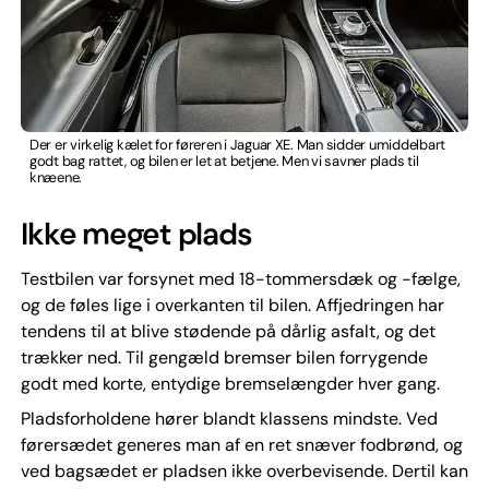
Der er virkelig kælet for føreren i Jaguar XE. Man sidder umiddelbart
godt bag rattet, og bilen er let at betjene. Men vi savner plads til
knæene.
Ikke meget plads
Testbilen var forsynet med 18-tommersdæk og -fælge,
og de føles lige i overkanten til bilen. Affjedringen har
tendens til at blive stødende på dårlig asfalt, og det
trækker ned. Til gengæld bremser bilen forrygende
godt med korte, entydige bremselængder hver gang.
Pladsforholdene hører blandt klassens mindste. Ved
førersædet generes man af en ret snæver fodbrønd, og
ved bagsædet er pladsen ikke overbevisende. Dertil kan