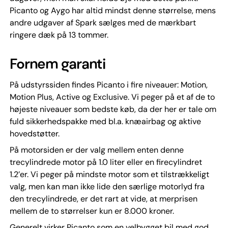
Picanto og Aygo har altid mindst denne størrelse, mens
andre udgaver af Spark sælges med de mærkbart
ringere dæk på 13 tommer.
Fornem garanti
På udstyrssiden findes Picanto i fire niveauer: Motion,
Motion Plus, Active og Exclusive. Vi peger på et af de to
højeste niveauer som bedste køb, da der her er tale om
fuld sikkerhedspakke med bl.a. knæairbag og aktive
hovedstøtter.
På motorsiden er der valg mellem enten denne
trecylindrede motor på 1.0 liter eller en firecylindret
1.2’er. Vi peger på mindste motor som et tilstrækkeligt
valg, men kan man ikke lide den særlige motorlyd fra
den trecylindrede, er det rart at vide, at merprisen
mellem de to størrelser kun er 8.000 kroner.
Generelt virker Picanto som en velbygget bil med god