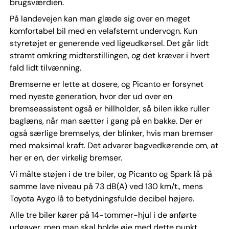
brugsværdien.
På landevejen kan man glæde sig over en meget
komfortabel bil med en velafstemt undervogn. Kun
styretøjet er generende ved ligeudkørsel. Det går lidt
stramt omkring midterstillingen, og det kræver i hvert
fald lidt tilvænning.
Bremserne er lette at dosere, og Picanto er forsynet
med nyeste generation, hvor der ud over en
bremseassistent også er hillholder, så bilen ikke ruller
baglæns, når man sætter i gang på en bakke. Der er
også særlige bremselys, der blinker, hvis man bremser
med maksimal kraft. Det advarer bagvedkørende om, at
her er en, der virkelig bremser.
Vi målte støjen i de tre biler, og Picanto og Spark lå på
samme lave niveau på 73 dB(A) ved 130 km/t., mens
Toyota Aygo lå to betydningsfulde decibel højere.
Alle tre biler kører på 14-tommer-hjul i de anførte
udgaver, men man skal holde øje med dette punkt.