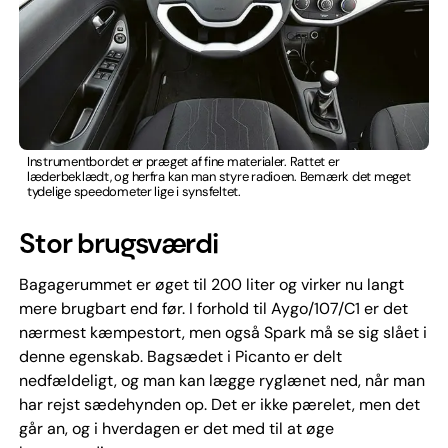
Instrumentbordet er præget af fine materialer. Rattet er
læderbeklædt, og herfra kan man styre radioen. Bemærk det meget
tydelige speedometer lige i synsfeltet.
Stor brugsværdi
Bagagerummet er øget til 200 liter og virker nu langt
mere brugbart end før. I forhold til Aygo/107/C1 er det
nærmest kæmpestort, men også Spark må se sig slået i
denne egenskab. Bagsædet i Picanto er delt
nedfældeligt, og man kan lægge ryglænet ned, når man
har rejst sædehynden op. Det er ikke pærelet, men det
går an, og i hverdagen er det med til at øge