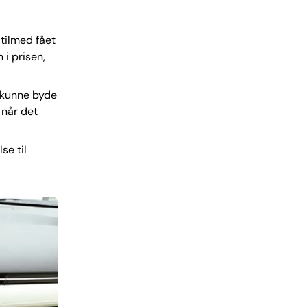
tilmed fået
 i prisen,
å kunne byde
når det
se til