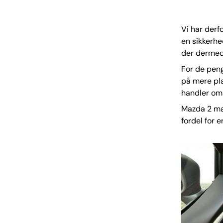
Vi har derf
en sikkerhe
der dermed 
For de peng
på mere pl
handler om 
Mazda 2 mat
fordel for 