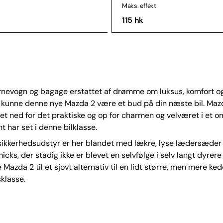
Maks. effekt
115 hk
arnevogn og bagage erstattet af drømme om luksus, komfort o
å kunne denne nye Mazda 2 være et bud på din næste bil. Maz
et ned for det praktiske og op for charmen og velværet i et om
t har set i denne bilklasse.
sikkerhedsudstyr er her blandet med lækre, lyse lædersæder
cks, der stadig ikke er blevet en selvfølge i selv langt dyrere 
Mazda 2 til et sjovt alternativ til en lidt større, men mere kedel
klasse.