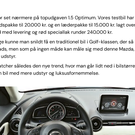
or set nærmere på topudgaven 1.5 Optimum. Vores testbil har 
dspakke til 20.000 kr. og en læderpakke til 15.000 kr. lagt oven
med levering og rød speciallak runder 240.000 kr.
e kunne man snildt få en traditionel bil i Golf-klassen, der s
ads, men som på ingen måde kan måle sig med denne Mazda, 
udstyr.
cher således den nye trend, hvor man går lidt ned i bilstørrel
en bil med mere udstyr og luksusfornemmelse.