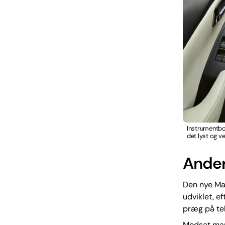
Instrumentbor
det lyst og ve
Ander
Den nye Maz
udviklet, e
præg på tek
Modsat man