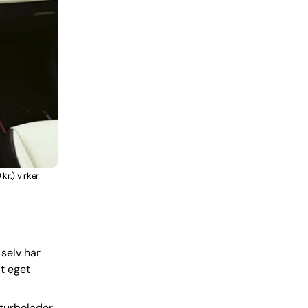
kr.) virker
selv har
lt eget
turbolader.