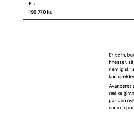
Pris
198.770 kr.
Er børn, b
finesser, s
nemlig skru
kun sjælden
Avanceret 
række gimmi
gør den nye 
samme pris