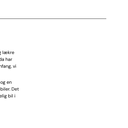
g lækre
da har
fang, vi
 og en
biler. Det
ig bil i