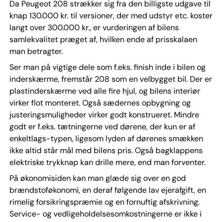
Da Peugeot 208 strækker sig fra den billigste udgave til
knap 130.000 kr. til versioner, der med udstyr etc. koster
langt over 300.000 kr., er vurderingen af bilens
samlekvalitet præget af, hvilken ende af prisskalaen
man betragter.
Ser man på vigtige dele som f.eks. finish inde i bilen og
inderskærme, fremstår 208 som en velbygget bil. Der er
plastinderskærme ved alle fire hjul, og bilens interiør
virker flot monteret. Også sædernes opbygning og
justeringsmuligheder virker godt konstrueret. Mindre
godt er f.eks. tætningerne ved dørene, der kun er af
enkeltlags-typen, ligesom lyden af dørenes smækken
ikke altid står mål med bilens pris. Også bagklappens
elektriske trykknap kan drille mere, end man forventer.
På økonomisiden kan man glæde sig over en god
brændstoføkonomi, en deraf følgende lav ejerafgift, en
rimelig forsikringspræmie og en fornuftig afskrivning.
Service- og vedligeholdelsesomkostningerne er ikke i