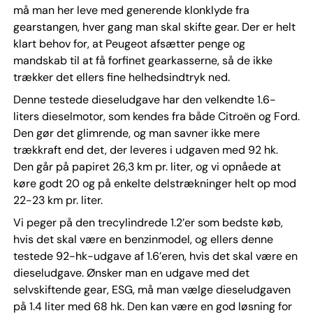
må man her leve med generende klonklyde fra
gearstangen, hver gang man skal skifte gear. Der er helt
klart behov for, at Peugeot afsætter penge og
mandskab til at få forfinet gearkasserne, så de ikke
trækker det ellers fine helhedsindtryk ned.
Denne testede dieseludgave har den velkendte 1.6-
liters dieselmotor, som kendes fra både Citroën og Ford.
Den gør det glimrende, og man savner ikke mere
trækkraft end det, der leveres i udgaven med 92 hk.
Den går på papiret 26,3 km pr. liter, og vi opnåede at
køre godt 20 og på enkelte delstrækninger helt op mod
22-23 km pr. liter.
Vi peger på den trecylindrede 1.2’er som bedste køb,
hvis det skal være en benzinmodel, og ellers denne
testede 92-hk-udgave af 1.6’eren, hvis det skal være en
dieseludgave. Ønsker man en udgave med det
selvskiftende gear, ESG, må man vælge dieseludgaven
på 1.4 liter med 68 hk. Den kan være en god løsning for