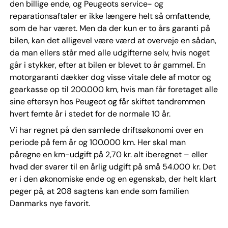
den billige ende, og Peugeots service- og
reparationsaftaler er ikke længere helt så omfattende,
som de har været. Men da der kun er to års garanti på
bilen, kan det alligevel være værd at overveje en sådan,
da man ellers står med alle udgifterne selv, hvis noget
går i stykker, efter at bilen er blevet to år gammel. En
motorgaranti dækker dog visse vitale dele af motor og
gearkasse op til 200.000 km, hvis man får foretaget alle
sine eftersyn hos Peugeot og får skiftet tandremmen
hvert femte år i stedet for de normale 10 år.
Vi har regnet på den samlede driftsøkonomi over en
periode på fem år og 100.000 km. Her skal man
påregne en km-udgift på 2,70 kr. alt iberegnet – eller
hvad der svarer til en årlig udgift på små 54.000 kr. Det
er i den økonomiske ende og en egenskab, der helt klart
peger på, at 208 sagtens kan ende som familien
Danmarks nye favorit.