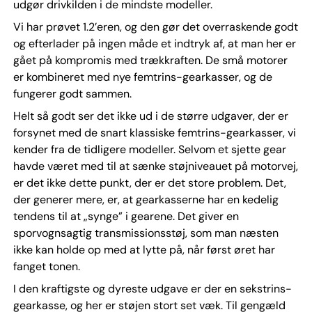
udgør drivkilden i de mindste modeller.
Vi har prøvet 1.2’eren, og den gør det overraskende godt
og efterlader på ingen måde et indtryk af, at man her er
gået på kompromis med trækkraften. De små motorer
er kombineret med nye femtrins-gearkasser, og de
fungerer godt sammen.
Helt så godt ser det ikke ud i de større udgaver, der er
forsynet med de snart klassiske femtrins-gearkasser, vi
kender fra de tidligere modeller. Selvom et sjette gear
havde været med til at sænke støjniveauet på motorvej,
er det ikke dette punkt, der er det store problem. Det,
der generer mere, er, at gearkasserne har en kedelig
tendens til at „synge” i gearene. Det giver en
sporvognsagtig transmissionsstøj, som man næsten
ikke kan holde op med at lytte på, når først øret har
fanget tonen.
I den kraftigste og dyreste udgave er der en sekstrins-
gearkasse, og her er støjen stort set væk. Til gengæld