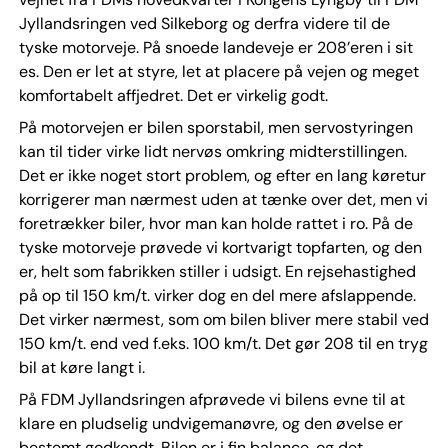
Jyllandsringen ved Silkeborg og derfra videre til de
tyske motorveje. På snoede landeveje er 208’eren i sit
es. Den er let at styre, let at placere på vejen og meget
komfortabelt affjedret. Det er virkelig godt.
På motorvejen er bilen sporstabil, men servostyringen
kan til tider virke lidt nervøs omkring midterstillingen.
Det er ikke noget stort problem, og efter en lang køretur
korrigerer man nærmest uden at tænke over det, men vi
foretrækker biler, hvor man kan holde rattet i ro. På de
tyske motorveje prøvede vi kortvarigt topfarten, og den
er, helt som fabrikken stiller i udsigt. En rejsehastighed
på op til 150 km/t. virker dog en del mere afslappende.
Det virker nærmest, som om bilen bliver mere stabil ved
150 km/t. end ved f.eks. 100 km/t. Det gør 208 til en tryg
bil at køre langt i.
På FDM Jyllandsringen afprøvede vi bilens evne til at
klare en pludselig undvigemanøvre, og den øvelse er
bestemt godkendt. Bilen er i fin balance, og det