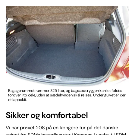
Bagagerummet rummer 325 liter, og bagsæderyggen kan let foldes
forover i to dele, uden at sædehynden skal rejses. Under gulvet er der
et lappekit.
Sikker og komfortabel
Vi har prøvet 208 på en længere tur på det danske
vejnet fra FDMs hovedkvarter i Kongens Lyngby til FDM