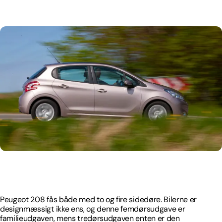
Peugeot 208 fås både med to og fire sidedøre. Bilerne er
designmæssigt ikke ens, og denne femdørsudgave er
familieudgaven, mens tredørsudgaven enten er den
billigste eller den mest sportslige.
Peugeot 208 fås både med to og fire sidedøre. Bilerne er
designmæssigt ikke ens, og denne femdørsudgave er
familieudgaven, mens tredørsudgaven enten er den