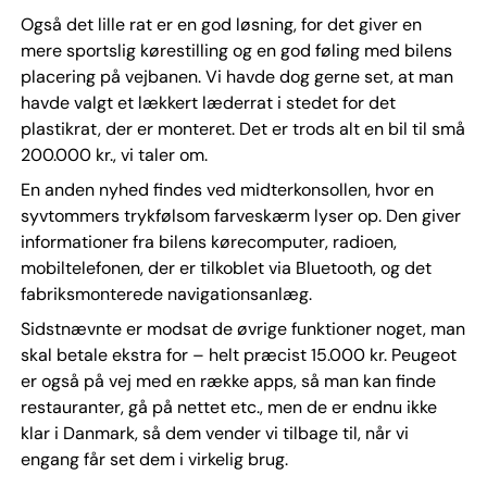
Også det lille rat er en god løsning, for det giver en
mere sportslig kørestilling og en god føling med bilens
placering på vejbanen. Vi havde dog gerne set, at man
havde valgt et lækkert læderrat i stedet for det
plastikrat, der er monteret. Det er trods alt en bil til små
200.000 kr., vi taler om.
En anden nyhed findes ved midterkonsollen, hvor en
syvtommers trykfølsom farveskærm lyser op. Den giver
informationer fra bilens kørecomputer, radioen,
mobiltelefonen, der er tilkoblet via Bluetooth, og det
fabriksmonterede navigationsanlæg.
Sidstnævnte er modsat de øvrige funktioner noget, man
skal betale ekstra for – helt præcist 15.000 kr. Peugeot
er også på vej med en række apps, så man kan finde
restauranter, gå på nettet etc., men de er endnu ikke
klar i Danmark, så dem vender vi tilbage til, når vi
engang får set dem i virkelig brug.