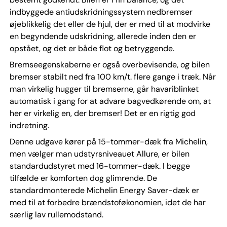
indbyggede antiudskridningssystem nedbremser
øjeblikkelig det eller de hjul, der er med til at modvirke
en begyndende udskridning, allerede inden den er
opstået, og det er både flot og betryggende.
Bremseegenskaberne er også overbevisende, og bilen
bremser stabilt ned fra 100 km/t. flere gange i træk. Når
man virkelig hugger til bremserne, går havariblinket
automatisk i gang for at advare bagvedkørende om, at
her er virkelig en, der bremser! Det er en rigtig god
indretning.
Denne udgave kører på 15-tommer-dæk fra Michelin,
men vælger man udstyrsniveauet Allure, er bilen
standardudstyret med 16-tommer-dæk. I begge
tilfælde er komforten dog glimrende. De
standardmonterede Michelin Energy Saver-dæk er
med til at forbedre brændstoføkonomien, idet de har
særlig lav rullemodstand.