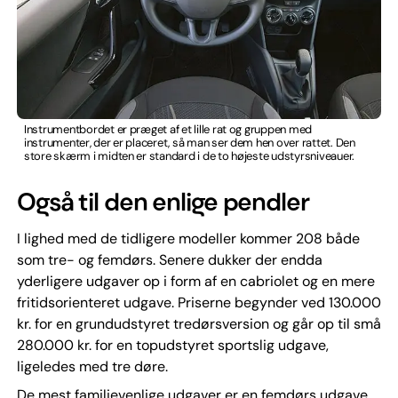
Instrumentbordet er præget af et lille rat og gruppen med
instrumenter, der er placeret, så man ser dem hen over rattet. Den
store skærm i midten er standard i de to højeste udstyrsniveauer.
Også til den enlige pendler
I lighed med de tidligere modeller kommer 208 både
som tre- og femdørs. Senere dukker der endda
yderligere udgaver op i form af en cabriolet og en mere
fritidsorienteret udgave. Priserne begynder ved 130.000
kr. for en grundudstyret tredørsversion og går op til små
280.000 kr. for en topudstyret sportslig udgave,
ligeledes med tre døre.
De mest familievenlige udgaver er en femdørs udgave