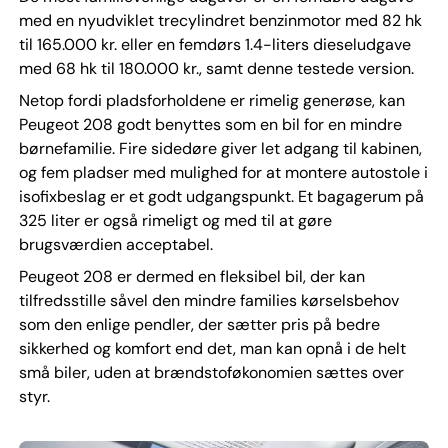
med en nyudviklet trecylindret benzinmotor med 82 hk
til 165.000 kr. eller en femdørs 1.4-liters dieseludgave
med 68 hk til 180.000 kr., samt denne testede version.
Netop fordi pladsforholdene er rimelig generøse, kan
Peugeot 208 godt benyttes som en bil for en mindre
børnefamilie. Fire sidedøre giver let adgang til kabinen,
og fem pladser med mulighed for at montere autostole i
isofixbeslag er et godt udgangspunkt. Et bagagerum på
325 liter er også rimeligt og med til at gøre
brugsværdien acceptabel.
Peugeot 208 er dermed en fleksibel bil, der kan
tilfredsstille såvel den mindre families kørselsbehov
som den enlige pendler, der sætter pris på bedre
sikkerhed og komfort end det, man kan opnå i de helt
små biler, uden at brændstoføkonomien sættes over
styr.