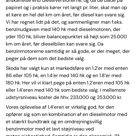
anskaffelse end dieselversionerne, og da de både på
papiret og i praksis kører ret langt pr. liter, skal man op
at køre en hel del km om året, før diesel kan svare sig.
Vi har regnet lidt på det, og sammenligner man f.eks.
benzinudgaven med 140 hk med dieselmotoren, der
yder 150 hk, bliver balancepunktet så højt som 25.000
km om året, før dieselbilen kan svare sig. Da
benzinmotorerne samtidig er så gode, er der meget, der
peger på dem som det bedste valg.
Skoda har valgt kun at markedsføre en 1.2’er med enten
86 eller 105 hk, en 1.4’er med 140 hk og en 1.8’er med
180 hk. Her vil vi klart pege på enten 1.2’eren med 105 hk
eller 1.4’eren med 140 hk som bedste valg. I mellemste
udstyrsniveau koster de hhv. 233.000 og 253.000 kr.
Vores oplevelse af 1.4’eren er virkelig god, for den
opfører sig som en kombination af en dieselmotor med
et stærkt bundtræk og en omdrejningsvillig
benzinmotor med et lavt støjniveau ved