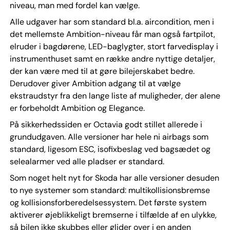
niveau, man med fordel kan vælge.
Alle udgaver har som standard bl.a. aircondition, men i
det mellemste Ambition-niveau får man også fartpilot,
elruder i bagdørene, LED-baglygter, stort farvedisplay i
instrumenthuset samt en række andre nyttige detaljer,
der kan være med til at gøre bilejerskabet bedre.
Derudover giver Ambition adgang til at vælge
ekstraudstyr fra den lange liste af muligheder, der alene
er forbeholdt Ambition og Elegance.
På sikkerhedssiden er Octavia godt stillet allerede i
grundudgaven. Alle versioner har hele ni airbags som
standard, ligesom ESC, isofixbeslag ved bagsædet og
selealarmer ved alle pladser er standard.
Som noget helt nyt for Skoda har alle versioner desuden
to nye systemer som standard: multikollisionsbremse
og kollisionsforberedelsessystem. Det første system
aktiverer øjeblikkeligt bremserne i tilfælde af en ulykke,
så bilen ikke skubbes eller glider over i en anden