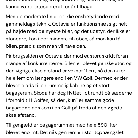
kunne være præsenteret for år tilbage.
Men de moderate linjer er ikke ensbetydende med
gammeldags teknik. Octavia er funktionsmæssigt helt
på højde med de nyeste biler, og det udstyr, der ikke er
standard, kan i det mindste tilkøbes, så man kan få
bilen, præcis som man vil have den.
På brugssiden er Octavia derimod et stort skridt foran
mange af konkurrenterne. Bilen er blevet ganske stor, og
den vigtige akselafstand er vokset 11 cm, så den nu er
hele fem cm længere end i en VW Golf. Dermed er der
blevet plads til en rummelig kabine og et stort
bagagerum. Skoda har dog flyttet lidt rundt på sæderne
i forhold til i Golfen, så der „kun” er samme gode
bagsædeplads som i en Golf på trods af den øgede
akselafstand.
Til gengæld er bagagerummet med hele 590 liter
blevet enormt. Det nås gennem en stor tophængslet