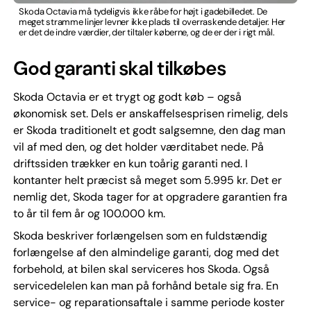
Skoda Octavia må tydeligvis ikke råbe for højt i gadebilledet. De
meget stramme linjer levner ikke plads til overraskende detaljer. Her
er det de indre værdier, der tiltaler køberne, og de er der i rigt mål.
God garanti skal tilkøbes
Skoda Octavia er et trygt og godt køb – også
økonomisk set. Dels er anskaffelsesprisen rimelig, dels
er Skoda traditionelt et godt salgsemne, den dag man
vil af med den, og det holder værditabet nede. På
driftssiden trækker en kun toårig garanti ned. I
kontanter helt præcist så meget som 5.995 kr. Det er
nemlig det, Skoda tager for at opgradere garantien fra
to år til fem år og 100.000 km.
Skoda beskriver forlængelsen som en fuldstændig
forlængelse af den almindelige garanti, dog med det
forbehold, at bilen skal serviceres hos Skoda. Også
servicedelelen kan man på forhånd betale sig fra. En
service- og reparationsaftale i samme periode koster