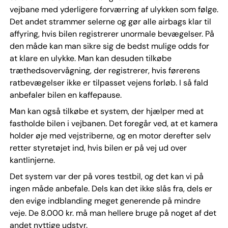
vejbane med yderligere forværring af ulykken som følge.
Det andet strammer selerne og gør alle airbags klar til
affyring, hvis bilen registrerer unormale bevægelser. På
den måde kan man sikre sig de bedst mulige odds for
at klare en ulykke. Man kan desuden tilkøbe
træthedsovervågning, der registrerer, hvis førerens
ratbevægelser ikke er tilpasset vejens forløb. I så fald
anbefaler bilen en kaffepause.
Man kan også tilkøbe et system, der hjælper med at
fastholde bilen i vejbanen. Det foregår ved, at et kamera
holder øje med vejstriberne, og en motor derefter selv
retter styretøjet ind, hvis bilen er på vej ud over
kantlinjerne.
Det system var der på vores testbil, og det kan vi på
ingen måde anbefale. Dels kan det ikke slås fra, dels er
den evige indblanding meget generende på mindre
veje. De 8.000 kr. må man hellere bruge på noget af det
andet nyttige udstyr.