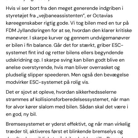
Hvis vi ser bort fra den meget generende indgriben i
styretøjet fra „vejbaneassistenten”, er Octavias
køreegenskaber rigtig gode. Vi tog bilen med en tur på
FDM Jyllandsringen for at se, hvordan den klarer kritiske
manøvrer. I skarpe kurver og gennem undvigemanøvrer
er bilen i fin balance. Går det for stærkt, griber ESC-
systemet fint ind og retter bilens ellers begyndende
udskridning op. I skarpe sving kan bilen godt blive en
anelse overstyrende, hvis man bliver overrasket og
pludselig slipper speederen. Men også den bevægelse
modvirker ESC-systemet på rolig vis.
Det er sjovt at opleve, hvordan sikkerhedsselerne
strammes af kollisions­forberedelses­systemet, når man
for alvor kører slalom med bilen. Sådan skal det være i
en god, ny bil.
Bremsesystemet er yderst effektivt, og når man virkelig
træder til, aktiveres først et blinkende bremselys og