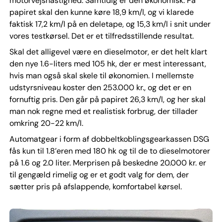
motorvejshastighed. Samtidig er den økonomisk. På
papiret skal den kunne køre 18,9 km/l, og vi klarede
faktisk 17,2 km/l på en deletape, og 15,3 km/l i snit under
vores testkørsel. Det er et tilfredsstillende resultat.
Skal det alligevel være en dieselmotor, er det helt klart
den nye 1.6-liters med 105 hk, der er mest interessant,
hvis man også skal skele til økonomien. I mellemste
udstyrsniveau koster den 253.000 kr., og det er en
fornuftig pris. Den går på papiret 26,3 km/l, og her skal
man nok regne med et realistisk forbrug, der tillader
omkring 20-22 km/l.
Automatgear i form af dobbeltkoblingsgearkassen DSG
fås kun til 1.8’eren med 180 hk og til de to dieselmotorer
på 1.6 og 2.0 liter. Merprisen på beskedne 20.000 kr. er
til gengæld rimelig og er et godt valg for dem, der
sætter pris på afslappende, komfortabel kørsel.