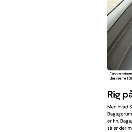
Førerpladsen 
desværre lidt
Rig p
Men hvad Sk
Bagagerumm
er fin. Ba
så er der m