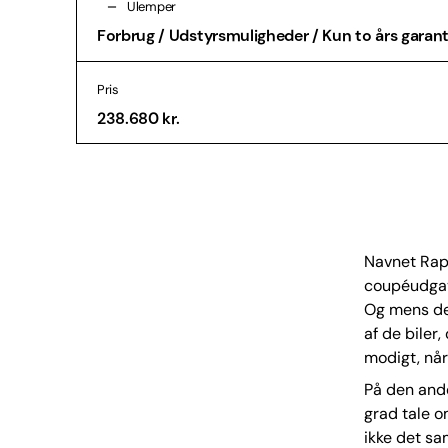
Ulemper
Forbrug / Udstyrsmuligheder / Kun to års garant
Pris
238.680 kr.
Navnet Rapi
coupéudgave
Og mens den
af de biler,
modigt, nå
På den ande
grad tale o
ikke det sam