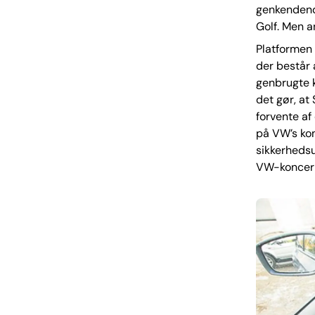
genkendend
Golf. Men a
Platformen 
der består 
genbrugte k
det gør, at
forvente af
på VW’s ko
sikkerheds
VW-koncerne