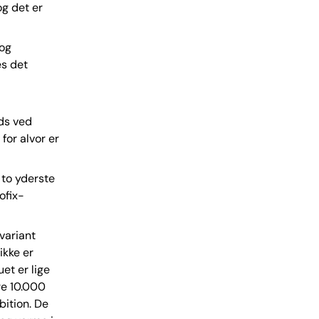
og det er
 og
es det
ds ved
for alvor er
 to yderste
ofix-
variant
ikke er
et er lige
re 10.000
bition. De