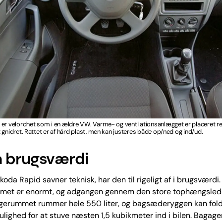
er velordnet som i en ældre VW. Varme- og ventilationsanlægget er placeret ret
 gnidret. Rattet er af hård plast, men kan justeres både op/ned og ind/ud.
å brugsværdi
oda Rapid savner teknisk, har den til rigeligt af i brugsværdi.
et er enormt, og adgangen gennem den store tophængsled
gagerummet rummer hele 550 liter, og bagsæderyggen kan fold
ulighed for at stuve næsten 1,5 kubikmeter ind i bilen. Baga