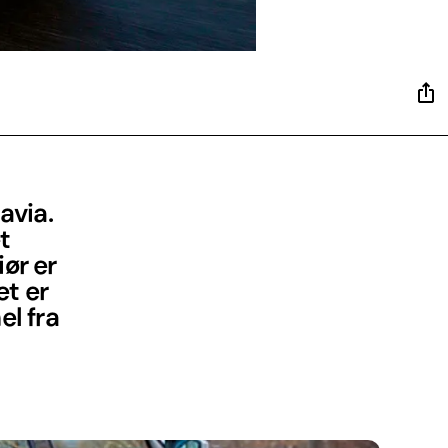
avia.
t
iør er
t er
el fra