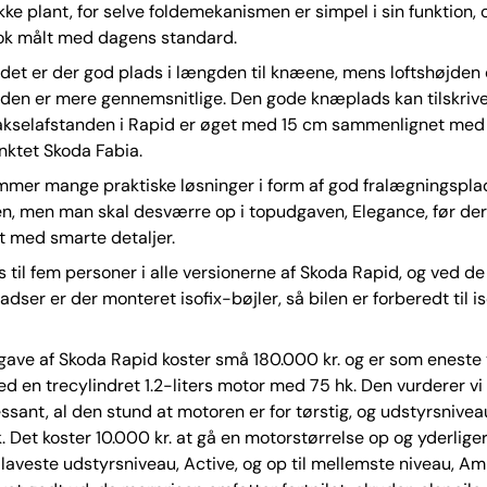
ikke plant, for selve foldemekanismen er simpel i sin funktion, 
nok målt med dagens standard.
et er der god plads i længden til knæene, mens loftshøjden
den er mere gennemsnitlige. Den gode knæplads kan tilskriv
t akselafstanden i Rapid er øget med 15 cm sammenlignet med
ktet Skoda Fabia.
mmer mange praktiske løsninger i form af god fralægningspla
n, men man skal desværre op i topudgaven, Elegance, før der 
t med smarte detaljer.
s til fem personer i alle versionerne af Skoda Rapid, og ved de
ser er der monteret isofix-bøjler, så bilen er forberedt til is
dgave af Skoda Rapid koster små 180.000 kr. og er som eneste 
d en trecylindret 1.2-liters motor med 75 hk. Den vurderer vi 
essant, al den stund at motoren er for tørstig, og udstyrsniveau
. Det koster 10.000 kr. at gå en motorstørrelse op og yderlige
ra laveste udstyrsniveau, Active, og op til mellemste niveau, Am