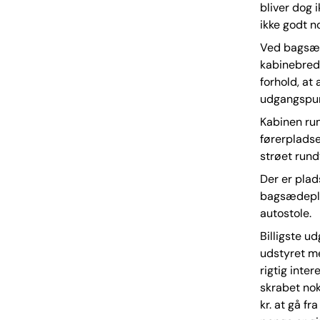
bliver dog 
ikke godt 
Ved bagsæd
kabinebred
forhold, a
udgangspun
Kabinen ru
førerpladse
strøet rund
Der er plad
bagsædeplad
autostole.
Billigste u
udstyret me
rigtig inter
skrabet nok
kr. at gå f