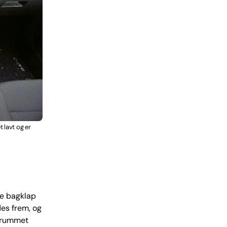
 lavt og er
e bagklap
es frem, og
gerummet