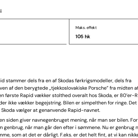
i
Maks. effekt
105 hk
d stammer dels fra en af Skodas førkrigsmodeller, dels fra
n af den berygtede „tjekkoslovakiske Porsche” fra midten af
 første Rapid vækker stolthed overalt hos Skoda, er 80’er-R
 der ikke vækker begejstring. Bilen er simpelthen for ringe. Det
r Skoda vælger at genanvende Rapid-navnet.
n siden giver navnegenbruget mening, når man ser bilen. For 
m genbrug, når man går den efter i sømmene. Nu er genbrug n
me, som at det er dårligt. F.eks. er det helt fint, at vi kan nikk