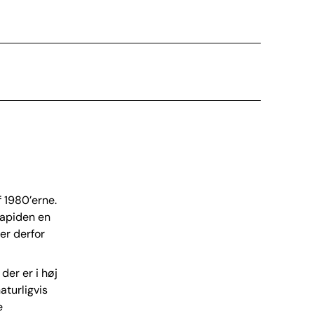
 1980’erne.
apid­en en
 er derfor
der er i høj
aturligvis
e