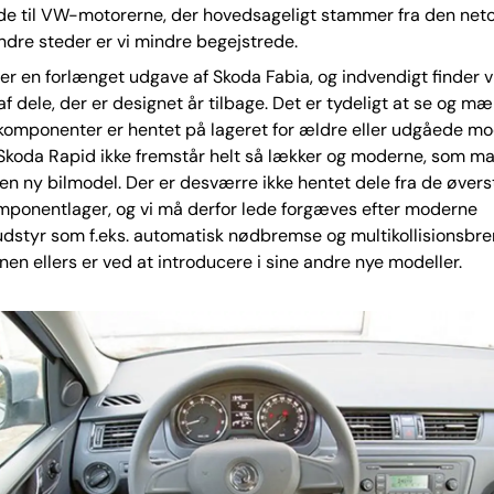
e til VW-motorerne, der hovedsageligt stammer fra den ne
ndre steder er vi mindre begejstrede.
er en forlænget udgave af Skoda Fabia, og indvendigt finder vi 
af dele, der er designet år tilbage. Det er tydeligt at se og mæ
omponenter er hentet på lageret for ældre eller udgåede mod
 Skoda Rapid ikke fremstår helt så lækker og moderne, som m
 en ny bilmodel. Der er desværre ikke hentet dele fra de øvers
mponentlager, og vi må derfor lede forgæves efter moderne
udstyr som f.eks. automatisk nødbremse og multikollisionsbr
n ellers er ved at introducere i sine andre nye modeller.