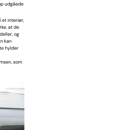
top udgåede
et interiør,
rke, at de
eller, og
an kan
te hylder
emsen, som