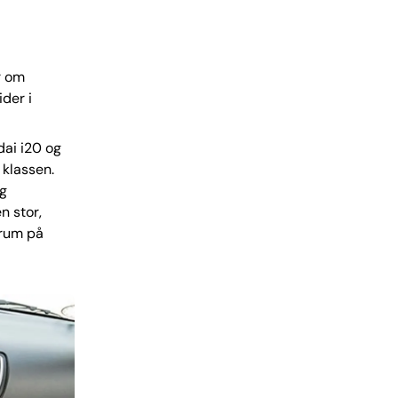
r om
ider i
dai i20 og
 klassen.
og
n stor,
erum på