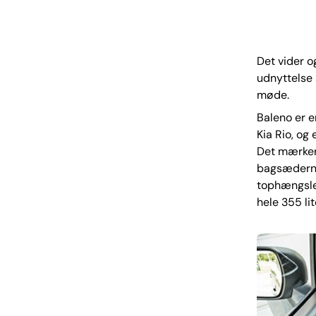
Det vider o
udnyttelse 
møde.
Baleno er e
Kia Rio, og
Det mærker 
bagsæderne 
tophængsle
hele 355 lit