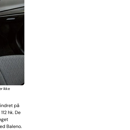
er ikke
lindret på
 112 hk. De
eget
ved Baleno.