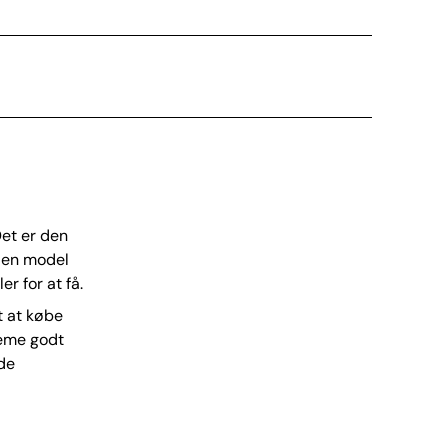
Det er den
n en model
r for at få.
t at købe
ageme godt
 de