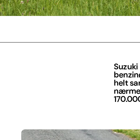
Suzuki 
benzin
helt sa
nærmer
170.00