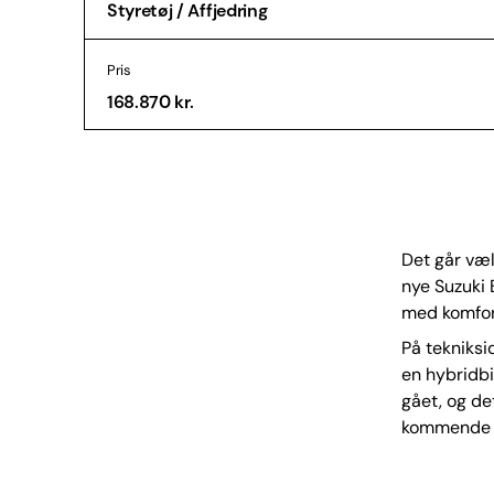
Styretøj / Affjedring
Pris
168.870 kr.
Det går væl
nye Suzuki 
med komfort
På tekniksi
en hybridbi
gået, og det
kommende 