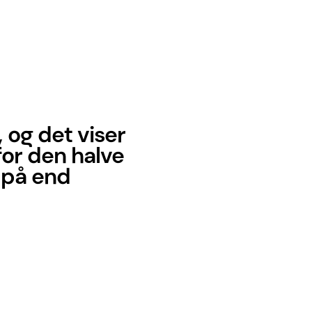
 og det viser
for den halve
 på end