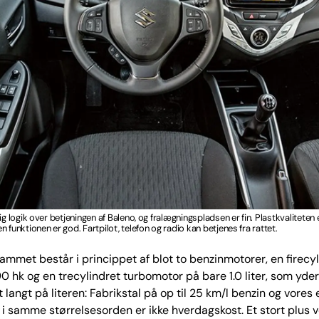
ig logik over betjeningen af Baleno, og fralægningspladsen er fin. Plastkvaliteten 
 funktionen er god. Fartpilot, telefon og radio kan betjenes fra rattet.
mmet består i princippet af blot to benzinmotorer, en firecy
 90 hk og en trecylindret turbomotor på bare 1.0 liter, som yder
 langt på literen: Fabrikstal på op til 25 km/l benzin og vores 
 i samme størrelsesorden er ikke hverdagskost. Et stort plus 