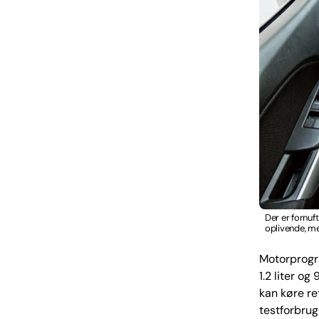
Der er fornuft
oplivende, men
Motorprogra
1.2 liter og
kan køre ret
testforbrug