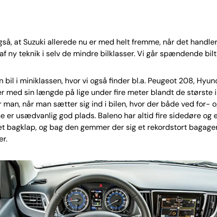
gså, at Suzuki allerede nu er med helt fremme, når det handle
af ny teknik i selv de mindre bilklasser. Vi går spændende bilt
n bil i miniklassen, hvor vi også finder bl.a. Peugeot 208, Hyun
 er med sin længde på lige under fire meter blandt de største i
man, når man sætter sig ind i bilen, hvor der både ved for- 
er usædvanlig god plads. Baleno har altid fire sidedøre og e
t bagklap, og bag den gemmer der sig et rekordstort bagag
er.