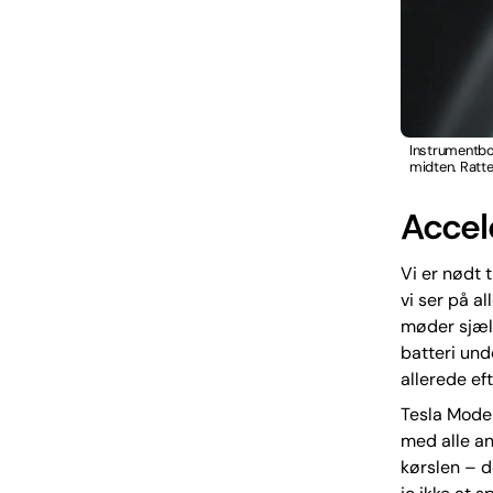
Instrumentbor
midten. Ratte
Accele
Vi er nødt t
vi ser på a
møder sjæle
batteri und
allerede eft
Tesla Model
med alle an
kørslen – d