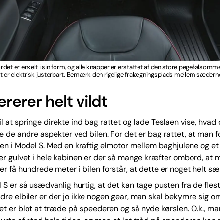
det er enkelt i sin form, og alle knapper er erstattet af den store pegefølsom
t er elektrisk justerbart. Bemærk den rigelige fralægningsplads mellem sædern
rerer helt vildt
il at springe direkte ind bag rattet og lade Teslaen vise, hvad 
lle de andre aspekter ved bilen. For det er bag rattet, at man f
n i Model S. Med en kraftig elmotor mellem baghjulene og e
er gulvet i hele kabinen er der så mange kræfter ombord, at 
er få hundrede meter i bilen forstår, at dette er noget helt sær
 S er så usædvanlig hurtig, at det kan tage pusten fra de fleste
dre elbiler er der jo ikke nogen gear, man skal bekymre sig o
et er blot at træde på speederen og så nyde kørslen. O.k., m