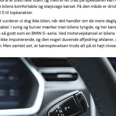
spurte af sted hele tiden, og med et let tråd på speederen kan 
 bilens komfortable og støjsvage kørsel. På den måde er drivli
S til topkarakter.
t vurderer vi dog ikke bilen, når det handler om de mere dagl
ber. I sving og kurver mærker man bilens tyngde, og her kør
så godt som en BMW 5-serie. Ved motorvejskørsel er bilens e
 ikke imponerende, og den noget duvende affjedring afslører, 
on. Men samlet set, er køreoplevelsen trods alt på et højt nivea