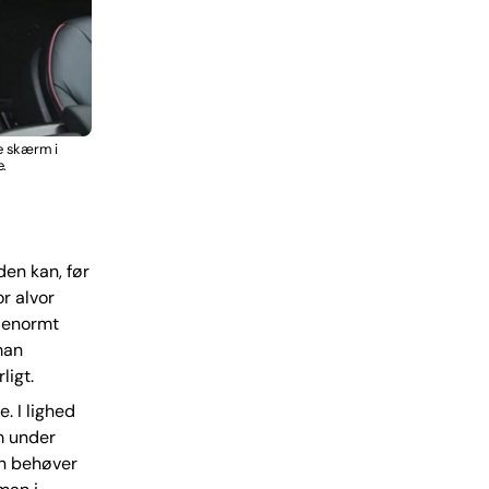
me skærm i
e.
den kan, før
or alvor
t enormt
man
ligt.
. I lighed
m under
an behøver