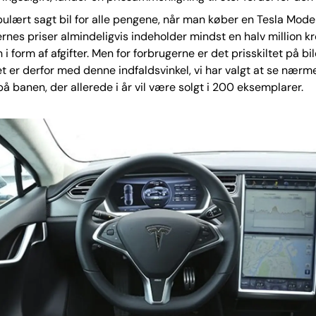
ulært sagt bil for alle pengene, når man køber en Tesla Mode
rnes priser almindeligvis indeholder mindst en halv million kro
i form af afgifter. Men for forbrugerne er det prisskiltet på bile
et er derfor med denne indfaldsvinkel, vi har valgt at se nær
 på banen, der allerede i år vil være solgt i 200 eksemplarer.