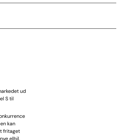
 markedet ud
l S til
 konkurrence
den kan
t fritaget
nye elbil.