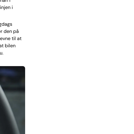
man i
njen i
igdags
er den på
vne til at
at bilen
u.