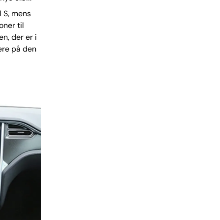
l S, mens
ner til
n, der er i
mere på den