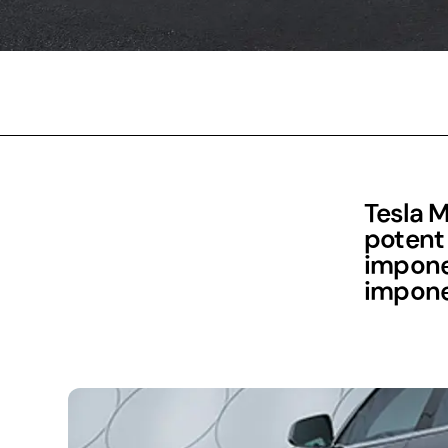
Tesla M
potent 
imponer
impone