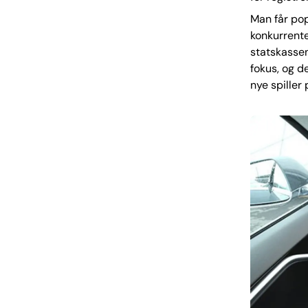
Man får pop
konkurrente
statskassen 
fokus, og d
nye spiller