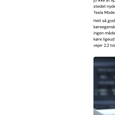
jo ikke at 
stedet nyde
Tesla Model 
Helt så god
køreegenska
ingen måde 
køre ligeud
vejer 2,2 t