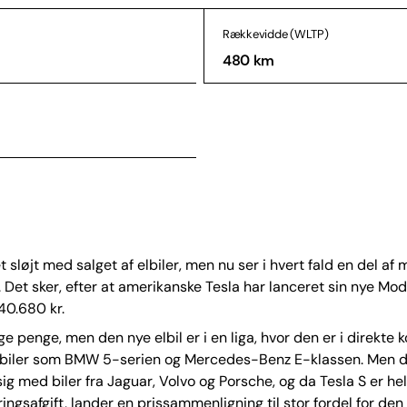
Rækkevidde (WLTP)
480 km
t sløjt med salget af elbiler, men nu ser i hvert fald en del af
. Det sker, efter at amerikanske Tesla har lanceret sin nye Mode
540.680 kr.
e penge, men den nye elbil er i en liga, hvor den er i direkte
biler som BMW 5-serien og Mercedes-Benz E-klassen. Men 
ig med biler fra Jaguar, Volvo og Porsche, og da Tesla S er hel
ringsafgift, lander en prissammenligning til stor fordel for den 