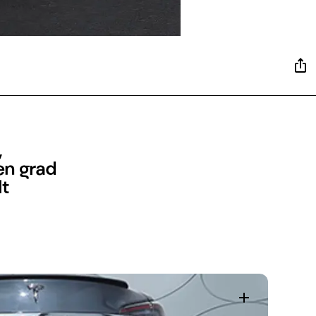
,
en grad
lt