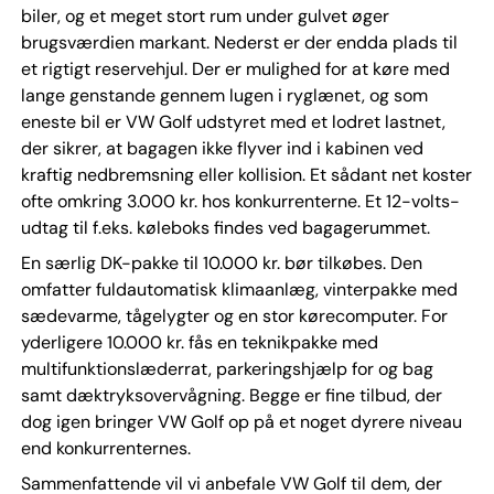
biler, og et meget stort rum under gulvet øger
brugsværdien markant. Nederst er der endda plads til
et rigtigt reservehjul. Der er mulighed for at køre med
lange genstande gennem lugen i ryglænet, og som
eneste bil er VW Golf udstyret med et lodret lastnet,
der sikrer, at bagagen ikke flyver ind i kabinen ved
kraftig nedbremsning eller kollision. Et sådant net koster
ofte omkring 3.000 kr. hos konkurrenterne. Et 12-volts-
udtag til f.eks. køleboks findes ved bagagerummet.
En særlig DK-pakke til 10.000 kr. bør tilkøbes. Den
omfatter fuldautomatisk klimaanlæg, vinterpakke med
sædevarme, tågelygter og en stor kørecomputer. For
yderligere 10.000 kr. fås en teknikpakke med
multifunktionslæderrat, parkeringshjælp for og bag
samt dæktryksovervågning. Begge er fine tilbud, der
dog igen bringer VW Golf op på et noget dyrere niveau
end konkurrenternes.
Sammenfattende vil vi anbefale VW Golf til dem, der