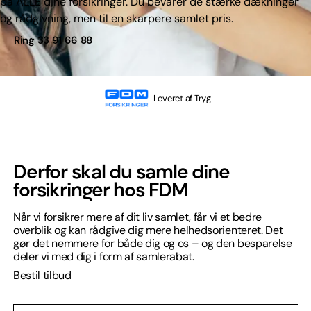
på ALLE dine forsikringer. Du bevarer de stærke dækninger
og rådgivning, men til en skarpere samlet pris.
Ring 33 91 66 88
Leveret af Tryg
Derfor skal du samle dine
forsikringer hos FDM​
Når vi forsikrer mere af dit liv samlet, får vi et bedre
overblik og kan rådgive dig mere helhedsorienteret. Det
gør det nemmere for både dig og os – og den besparelse
deler vi med dig i form af samlerabat.
Bestil tilbud