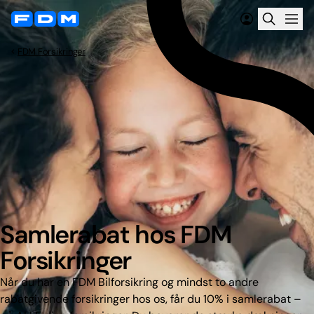
FDM Forsikringer
Samlerabat hos FDM
Forsikringer
Når du har en FDM Bilforsikring og mindst to andre
rabatgivende forsikringer hos os, får du 10% i samlerabat –