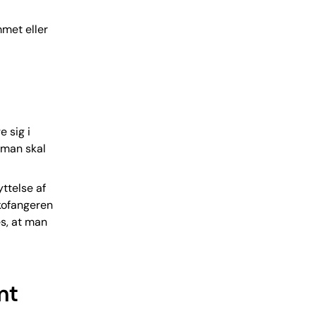
met eller
e sig i
, man skal
yttelse af
 kofangeren
s, at man
mt