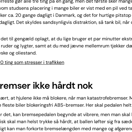
rreste gør alle tre ting på en gang, men det første sker man
lvom studsens placering i mange biler er vist med en pil ved 
ker ca. 20 gange dagligt i Danmark, og det for hurtige pitstop 
agligt. Det skyldes sandsynligvis distraktion, så tank bil, når
det til gengæld oplagt, at du lige bruger et par minutter ek­str
 ruder og lygter, samt at du med jævne mellemrum tjekker dæ
ske og oliestand.
0 ting som stresser i trafikken
 bremser ikke hårdt nok
ært, at hjulene ikke må blokere, når man katastrofebremser. 
e fleste biler blokeringsfri ABS-bremser. Her skal pedalen helt
r det, kan bremsepedalen begynde at vibrere, men man skal 
isk skal man helst trykke så hårdt, at ballen løfter sig fra sæd
tigt kan man forkorte bremselængden med mange og afgøren