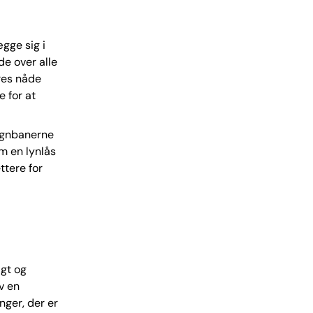
ægge sig i
e over alle
dres nåde
 for at
Vognbanerne
m en lynlås
ttere for
igt og
v en
nger, der er