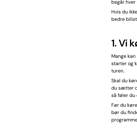
begår hver 
Hvis du ikk
bedre bilis
1. Vi k
Mange kan s
starter og 
turen.
Skal du kør
du sætter d
så føler du
Før du køre
bør du find
programmer