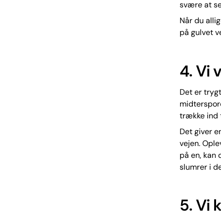
svære at se
Når du alli
på gulvet v
4. Vi
Det er tryg
midterspore
trække ind t
Det giver e
vejen. Oplev
på en, kan 
slumrer i d
5. Vi 