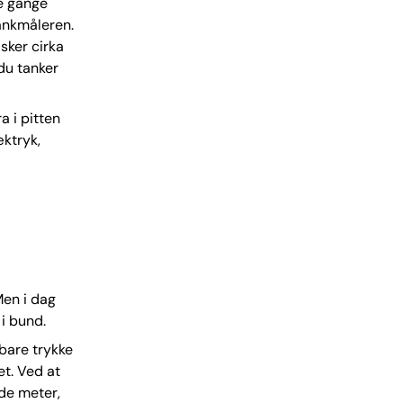
ge gange
tankmåleren.
sker cirka
 du tanker
a i pitten
ktryk,
Men i dag
 i bund.
bare trykke
et. Ved at
de meter,