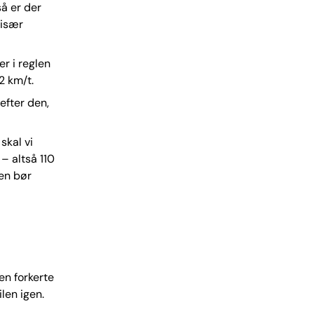
å er der
 især
r i reglen
2 km/t.
 efter den,
skal vi
 – altså 110
Den bør
en forkerte
len igen.