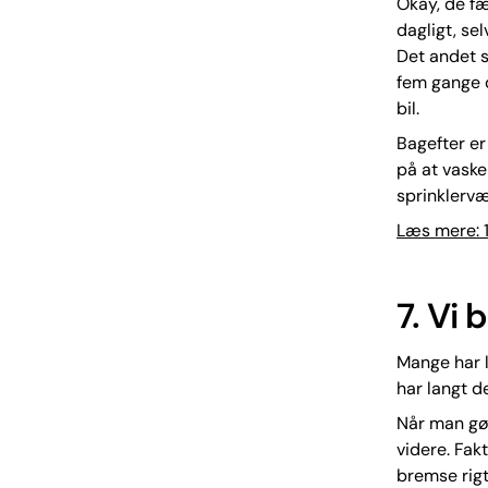
Okay, de fæ
dagligt, se
Det andet s
fem gange d
bil.
Bagefter er 
på at vaske
sprinklervæ
Læs mere: 1
7. Vi
Mange har l
har langt d
Når man gø
videre. Fakt
bremse rig