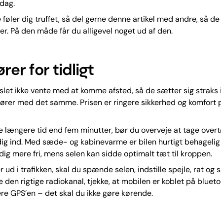
dag.
e føler dig truffet, så del gerne denne artikel med andre, så de
ter. På den måde får du alligevel noget ud af den.
ører for tidligt
let ikke vente med at komme afsted, så de sætter sig straks in
kører med det samme. Prisen er ringere sikkerhed og komfort 
e længere tid end fem minutter, bør du overveje at tage overtø
ig ind. Med sæde- og kabinevarme er bilen hurtigt behagelig
 dig mere fri, mens selen kan sidde optimalt tæt til kroppen.
r ud i trafikken, skal du spænde selen, indstille spejle, rat og
e den rigtige radiokanal, tjekke, at mobilen er koblet på bluet
e GPS’en – det skal du ikke gøre kørende.