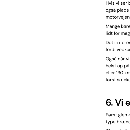
Hvis vi ser
også plads 
motorvejen
Mange kører
lidt for meg
Det irritere
fordi vedko
Også når vi 
helst op på
eller 130 k
først sænke
6. Vi
Først glemme
type brænds