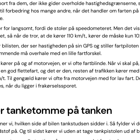
 bort fra dem
,
der ikke gider overholde hastighedsgrænserne, s
til forbedring hos mange andre, når det handler om farten på
e.
 for langsomt, fordi de stoler på speedometeret. Men det vise
et, så når de tror, at de kører 110 km/t., kører de måske kun 10
r bilisten, der ser hastigheden på sin GPS og stiller fartpiloten
mmende må overhale med en lille fartforskel.
kører på og af motorvejen, er vi ofte fartblinde. Når vi skal på, 
 en god flettefart, og det er den, resten af trafikken kører med
m/t. Til gengæld kører vi ofte fra motorvejen med for lav fart. 
s, når du ligger i frakørselssporet.
 er tanketomme på tanken
r vi, hvilken side af bilen tankstudsen sidder i. Så fylder vi d
tof på. Og til sidst kører vi uden at tage tankpistolen ud af bi