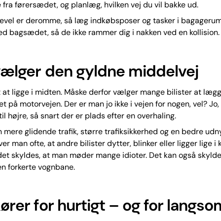
 fra førersædet, og planlæg, hvilken vej du vil bakke ud.
gevel er deromme, så læg indkøbsposer og tasker i bagagerum
ed bagsædet, så de ikke rammer dig i nakken ved en kollision.
 vælger den gyldne middelvej
t at ligge i midten. Måske derfor vælger mange bilister at lægg
t på motorvejen. Der er man jo ikke i vejen for nogen, vel? Jo
il højre, så snart der er plads efter en overhaling.
n mere glidende trafik, større trafiksikkerhed og en bedre udn
er man ofte, at andre bilister dytter, blinker eller ligger lige i
det skyldes, at man møder mange idioter. Det kan også skylde
en forkerte vognbane.
kører for hurtigt – og for langso