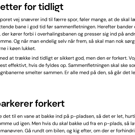
letter for tidligt
sporet vej snævrer ind til færre spor, føler mange, at de skal l
tende bane i god tid før sammenfletningen. Herefter bander d
, der kører forbi i overhalingsbanen og presser sig ind på an
mme. Og når man endelig selv når frem, så skal man nok sørge
ne i køen lukket.
ed at trække ind tidligt er sikkert god, men den er forkert. 
st effektivt, hvis de fyldes op. Sammenfletningen skal ske so
ognbanerne smelter sammen. Er alle med på den, så går det le
parkerer forkert
e det til en vane at bakke ind på p-pladsen, så det er let, hurt
komme ud igen. Men hvis du
skal
bakke ud fra en p-plads, så la
r manøvren. Gå rundt om bilen, og kig efter, om der er forhindri