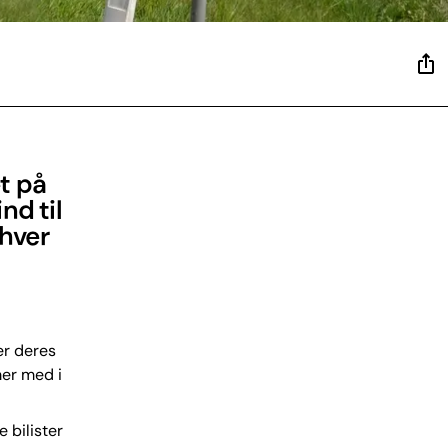
t på
nd til
 hver
er deres
mer med i
e bilister