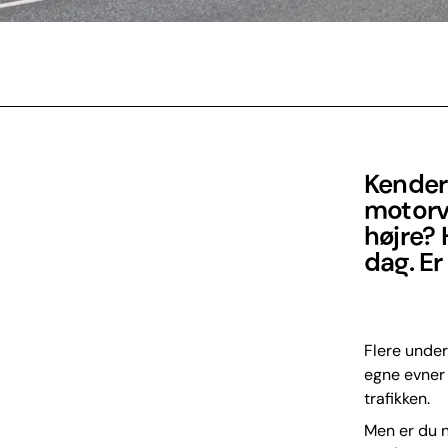
Kender 
motorve
højre? 
dag. Er 
Flere under
egne evner 
trafikken.
Men er du nu