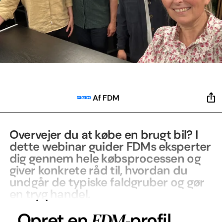
Af FDM
Overvejer du at købe en brugt bil? I
dette webinar guider FDMs eksperter
dig gennem hele købsprocessen og
giver konkrete råd til, hvordan du
undgår de typiske faldgruber og gør
en tryg handel.
FDM-
Opret en
profil