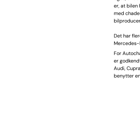
er, at bilen
med chadem
bilproducen
Det har fler
Mercedes-B
For Autocha
er godkendt
Audi, Cupra
benytter e