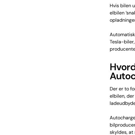
Hvis bilen 
elbilen ’sn
opladningen
Automatisk 
Tesla-biler
producente
Hvord
Autoc
Der er to f
elbilen, de
ladeudbyder
Autocharge 
bilproducen
skyldes, at