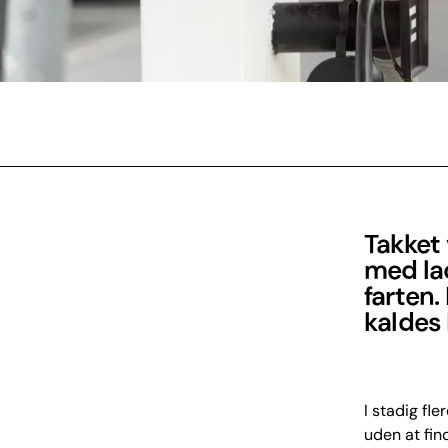
Takket 
med lad
farten.
kaldes
I stadig fle
uden at fin