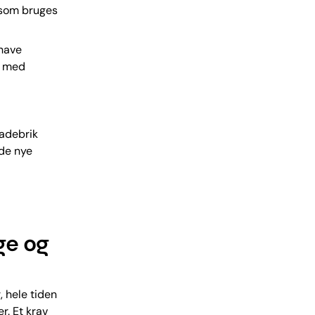
 som bruges
 have
o med
ladebrik
 de nye
ge og
, hele tiden
r. Et krav