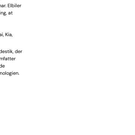
ar. Elbiler
ng, at
, Kia,
estik, der
mfatter
 de
nologien.