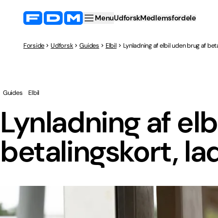
Menu
Udforsk
Medlemsfordele
Forside
Udforsk
Guides
Elbil
Lynladning af elbil uden brug af bet
Guides
Elbil
Lynladning af elb
betalingskort, la