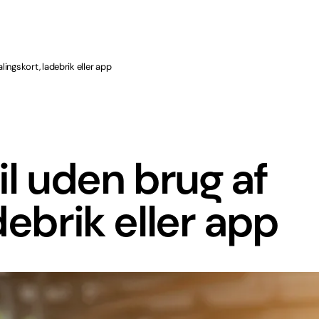
alingskort, ladebrik eller app
il uden brug af
debrik eller app