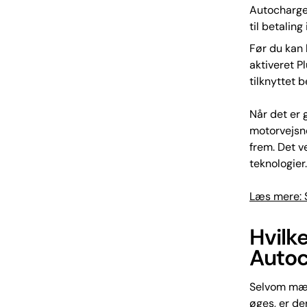
Autocharge
til betaling 
Før du kan 
aktiveret P
tilknyttet b
Når det er 
motorvejsne
frem. Det v
teknologier.
Læs mere: S
Hvilk
Autoc
Selvom mæng
øges, er de