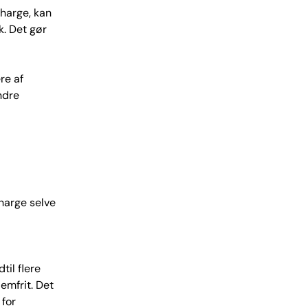
charge, kan
k. Det gør
re af
ndre
Charge selve
til flere
emfrit. Det
 for