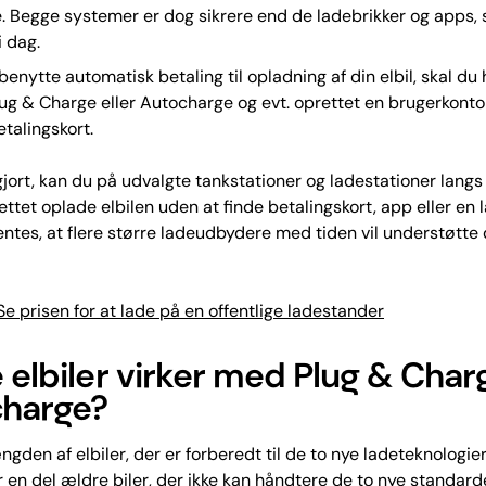
. Begge systemer er dog sikrere end de ladebrikker og apps,
i dag.
benytte automatisk betaling til opladning af din elbil, skal du
lug & Charge eller Autocharge og evt. oprettet en brugerkont
etalingskort.
gjort, kan du på udvalgte tankstationer og ladestationer langs
ttet oplade elbilen uden at finde betalingskort, app eller en 
entes, at flere større ladeudbydere med tiden vil understøtte
e prisen for at lade på en offentlige ladestander
e elbiler virker med Plug & Char
harge?
den af elbiler, der er forberedt til de to nye ladeteknologier
r en del ældre biler, der ikke kan håndtere de to nye standarde