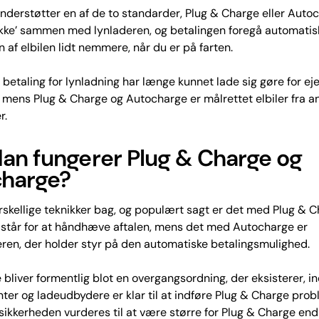
understøtter en af de to standarder, Plug & Charge eller Auto
akke’ sammen med lynladeren, og betalingen foregå automatis
 af elbilen lidt nemmere, når du er på farten.
betaling for lynladning har længe kunnet lade sig gøre for eje
, mens Plug & Charge og Autocharge er målrettet elbiler fra a
r.
an fungerer Plug & Charge og
harge?
orskellige teknikker bag, og populært sagt er det med Plug & 
r står for at håndhæve aftalen, mens det med Autocharge er
en, der holder styr på den automatiske betalingsmulighed.
bliver formentlig blot en overgangsordning, der eksisterer, ind
ter og ladeudbydere er klar til at indføre Plug & Charge probl
 sikkerheden vurderes til at være større for Plug & Charge end