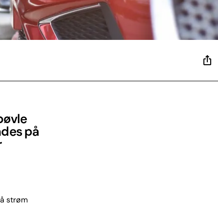
bøvle
ades på
r
 få strøm