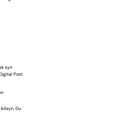
sk syn
igital Post.
en
 bilsyn. Du