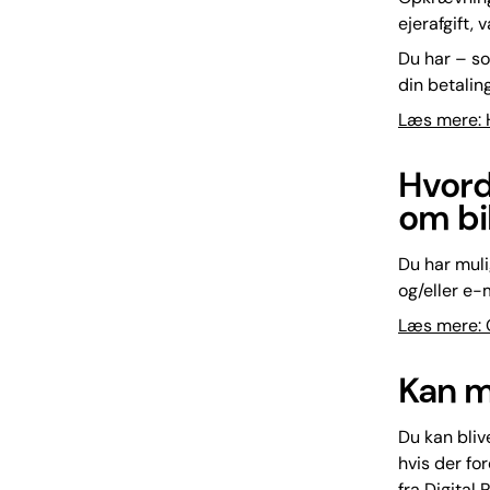
ejerafgift, 
Du har – so
din betaling
Læs mere: H
Hvord
om bi
Du har muli
og/eller e-
Læs mere: O
Kan ma
Du kan bliv
hvis der fo
fra Digital