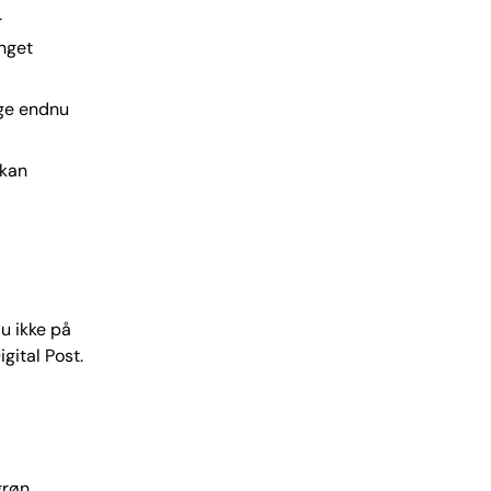
r
nget
age endnu
 kan
u ikke på
ital Post.
grøn