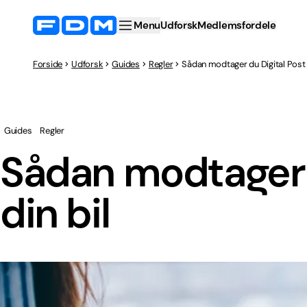
Menu
Udforsk
Medlemsfordele
Forside
Udforsk
Guides
Regler
Sådan modtager du Digital Post 
Guides
Regler
Sådan modtager 
din bil