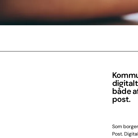
Kommun
digital
både af
post.
Som borger 
Post. Digita