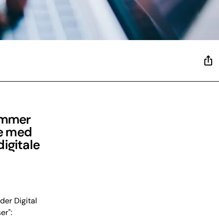
kommer
je med
digitale
der Digital
er":