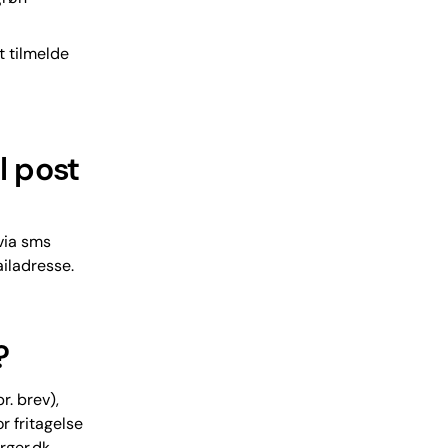
t tilmelde
l post
via sms
ailadresse.
?
r. brev),
r fritagelse
rger.dk.