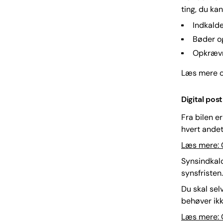
ting, du ka
Indkalde
Bøder og
Opkrævni
Læs mere o
Digital pos
Fra bilen e
hvert andet
Læs mere: O
Synsindkald
synsfristen.
Du skal selv
behøver ikk
Læs mere: 