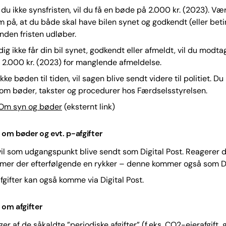
du ikke synsfristen, vil du få en bøde på 2.000 kr. (2023). Væ
å, at du både skal have bilen synet og godkendt (eller beti
nden fristen udløber.
dig ikke får din bil synet, godkendt eller afmeldt, vil du modt
2.000 kr. (2023) for manglende afmeldelse.
kke bøden til tiden, vil sagen blive sendt videre til politiet. Du
om bøder, takster og procedurer hos Færdselsstyrelsen.
Om syn og bøder
(eksternt link)
t om bøder og evt. p-afgifter
il som udgangspunkt blive sendt som Digital Post. Reagerer d
mer der efterfølgende en rykker – denne kommer også som Dig
fgifter kan også komme via Digital Post.
 om afgifter
r af de såkaldte ”periodiske afgifter” (f.eks. CO2-ejerafgift, 