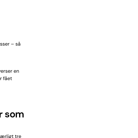
asser – så
verser en
r fået
er som
ærligt tre