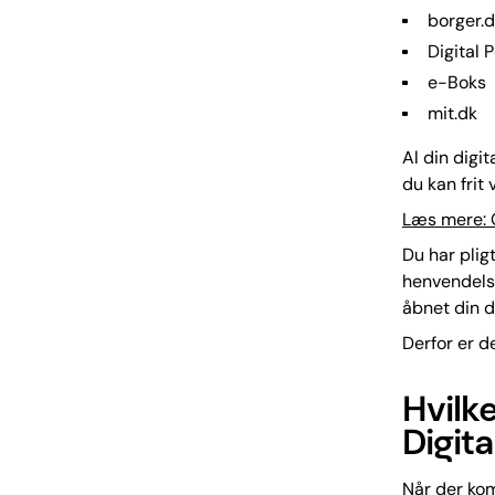
borger.
Digital
e-Boks
mit.dk
Al din digit
du kan frit
Læs mere: 
Du har plig
henvendelse
åbnet din d
Derfor er de
Hvilk
Digita
Når der kom