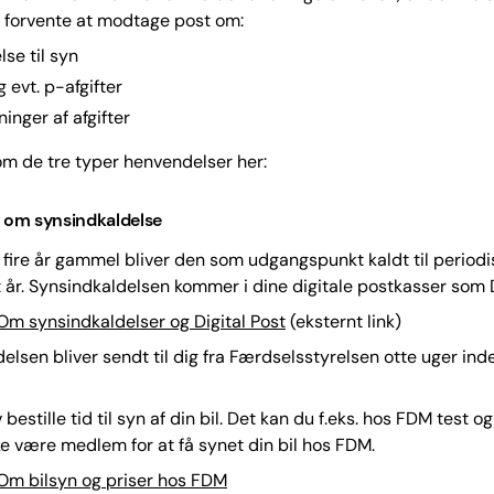
n forvente at modtage post om:
lse til syn
 evt. p-afgifter
nger af afgifter
m de tre typer henvendelser her:
t om synsindkaldelse
r fire år gammel bliver den som udgangspunkt kaldt til periodi
 år. Synsindkaldelsen kommer i dine digitale postkasser som D
m synsindkaldelser og Digital Post
(eksternt link)
elsen bliver sendt til dig fra Færdselsstyrelsen otte uger ind
 bestille tid til syn af din bil. Det kan du f.eks. hos FDM test og
e være medlem for at få synet din bil hos FDM.
Om bilsyn og priser hos FDM