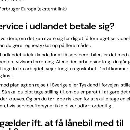
Forbruger Europa
(eksternt link)
ervice i udlandet betale sig?
 vurdere, om det kan svare sig for dig at få foretaget serviceef
an du gøre regnestykket op på flere måder.
il udlandet udelukkende for at få serviceret bilen, er det med a
ed en tvivlsom forretning. Alene den arbejdsindtægt du går g
 tage fri fra arbejdet, vejer tungt i regnskabet. Dertil kommer u
g kost.
od planlagt en rejse til Sverige eller Tyskland i forvejen, still
Så skal du blot tage stilling til, om du er parat til at gøre det
 der kræves. Og om du tør løbe risikoen for at skulle tage en e
n, hvis serviceeftersynet ikke bliver udført ordentligt.
ælder ift. at få lånebil med til