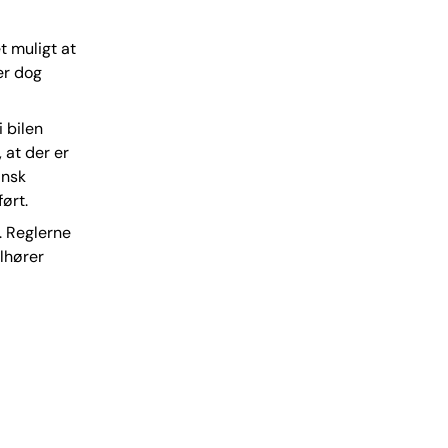
t muligt at
er dog
 bilen
 at der er
ansk
ørt.
. Reglerne
ilhører