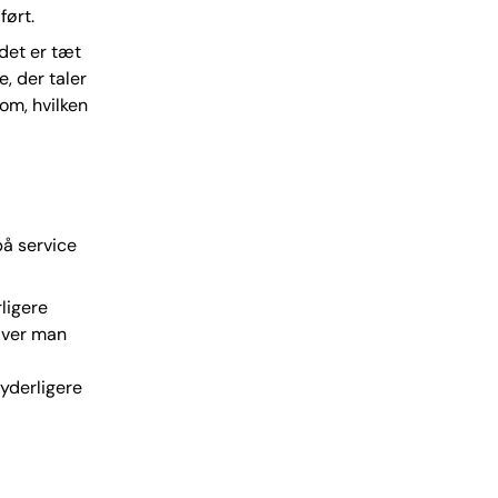
ført.
det er tæt
, der taler
om, hvilken
på service
ligere
liver man
 yderligere