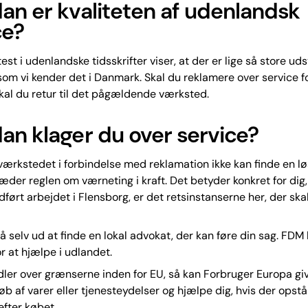
an er kvaliteten af udenlandsk
ce?
st i udenlandske tidsskrifter viser, at der er lige så store uds
 som vi kender det i Danmark. Skal du reklamere over service f
kal du retur til det pågældende værksted.
an klager du over service?
værkstedet i forbindelse med reklamation ikke kan finde en l
der reglen om værneting i kraft. Det betyder konkret for dig,
udført arbejdet i Flensborg, er det retsinstanserne her, der ska
så selv ud at finde en lokal advokat, der kan føre din sag. FDM 
r at hjælpe i udlandet.
ler over grænserne inden for EU, så kan Forbruger Europa gi
øb af varer eller tjenesteydelser og hjælpe dig, hvis der opstå
fter købet.