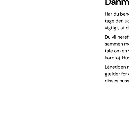
Danm
Har du beho
tage den ud
vigtigt, at 
Du vil here
sammen med 
tale om en 
køretøj. Hu
Lånetiden m
gælder for 
disses huss