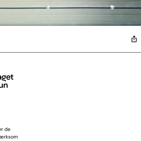
aget
kun
er de
pmærksom