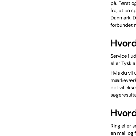
på. Først o
fra, at en 
Danmark. D
forbundet m
Hvord
Service i u
eller Tyskla
Hvis du vil
mærkeværkst
det vil eks
søgeresulta
Hvord
Ring eller 
en mail og f