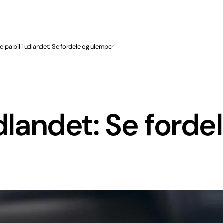
e på bil i udlandet: Se fordele og ulemper
udlandet: Se forde