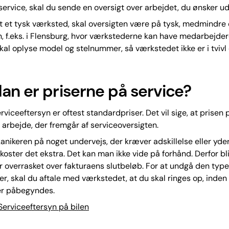
service, skal du sende en oversigt over arbejdet, du ønsker ud
t et tysk værksted, skal oversigten være på tysk, medmindre 
 f.eks. i Flensburg, hvor værkstederne kan have medarbejdere
kal oplyse model og stelnummer, så værkstedet ikke er i tvivl 
an er priserne på service?
rviceeftersyn er oftest standardpriser. Det vil sige, at prisen 
arbejde, der fremgår af serviceoversigten.
nikeren på noget undervejs, der kræver adskillelse eller yder
 koster det ekstra. Det kan man ikke vide på forhånd. Derfor b
overrasket over fakturaens slutbeløb. For at undgå den type
er, skal du aftale med værkstedet, at du skal ringes op, inden
er påbegyndes.
erviceeftersyn på bilen