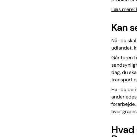
Læs mere: 
Kan s
Når du skal
udlandet, k
Går turen t
sandsynligh
dag, du skal
transport o
Har du derim
anderledes. 
forarbejde,
over grænse
Hvad g