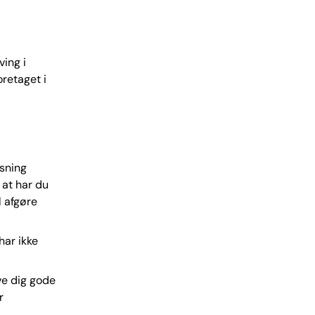
ving i
oretaget i
øsning
 at har du
l afgøre
har ikke
ve dig gode
r