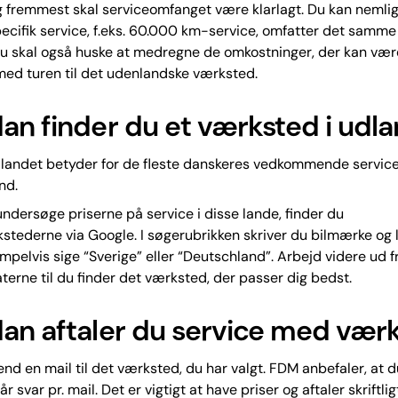
g fremmest skal serviceomfanget være klarlagt. Du kan nemlig
specifik service, f.eks. 60.000 km-service, omfatter det samme
u skal også huske at medregne de omkostninger, der kan vær
ed turen til det udenlandske værksted.
an finder du et værksted i udl
dlandet betyder for de fleste danskeres vedkommende service
nd.
 undersøge priserne på service i disse lande, finder du
ederne via Google. I søgerubrikken skriver du bilmærke og 
empelvis sige “Sverige” eller “Deutschland”. Arbejd videre ud f
terne til du finder det værksted, der passer dig bedst.
an aftaler du service med vær
send en mail til det værksted, du har valgt. FDM anbefaler, at 
år svar pr. mail. Det er vigtigt at have priser og aftaler skriftlig