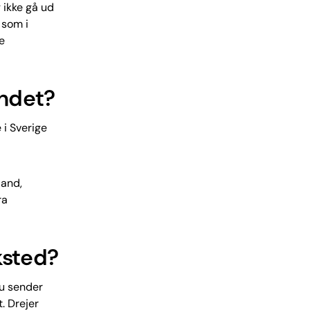
 ikke gå ud
 som i
e
andet?
 i Sverige
land,
ra
ksted?
du sender
t. Drejer