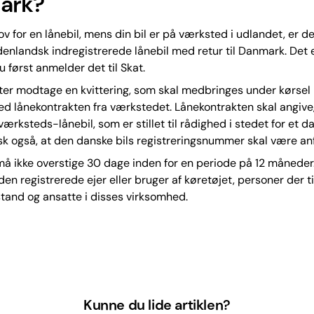
ark?
v for en lånebil, mens din bil er på værksted i udlandet, er de
enlandsk indregistrerede lånebil med retur til Danmark. Det 
du først anmelder det til Skat.
fter modtage en kvittering, som skal medbringes under kørsel i
lånekontrakten fra værkstedet. Lånekontrakten skal angive,
værksteds-lånebil, som er stillet til rådighed i stedet for et d
sk også, at den danske bils registreringsnummer skal være anf
å ikke overstige 30 dage inden for en periode på 12 måneder
den registrerede ejer eller bruger af køretøjet, personer der t
tand og ansatte i disses virksomhed.
Kunne du lide artiklen?