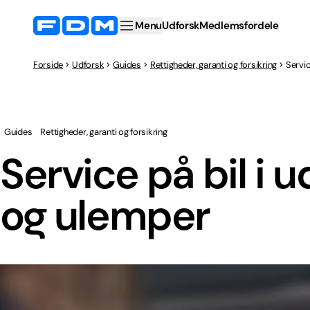
Menu
Udforsk
Medlemsfordele
Forside
Udforsk
Guides
Rettigheder, garanti og forsikring
Servic
Guides
Rettigheder, garanti og forsikring
Service på bil i 
og ulemper