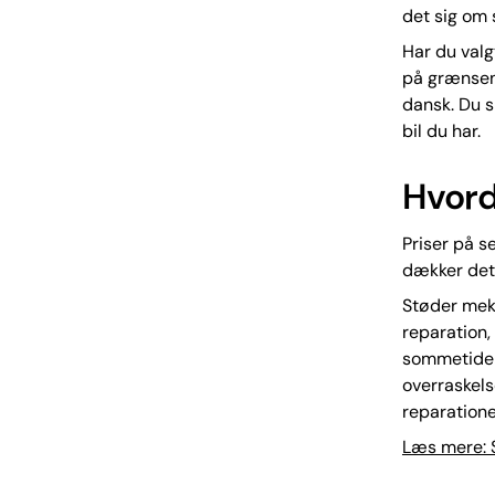
det sig om 
Har du valg
på grænsen,
dansk. Du s
bil du har.
Hvord
Priser på se
dækker det 
Støder meka
reparation,
sommetider 
overraskels
reparation
Læs mere: S