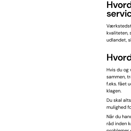
Hvord
servi
Værkstedste
kvaliteten,
udlandet, s
Hvord
Hvis du og 
sammen, træ
f.eks. fået 
klagen.
Du skal alt
mulighed fo
Når du hand
råd inden k
problemer e