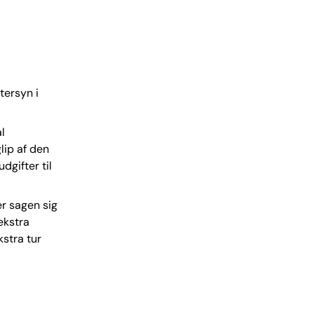
tersyn i
l
lip af den
dgifter til
er sagen sig
 ekstra
kstra tur