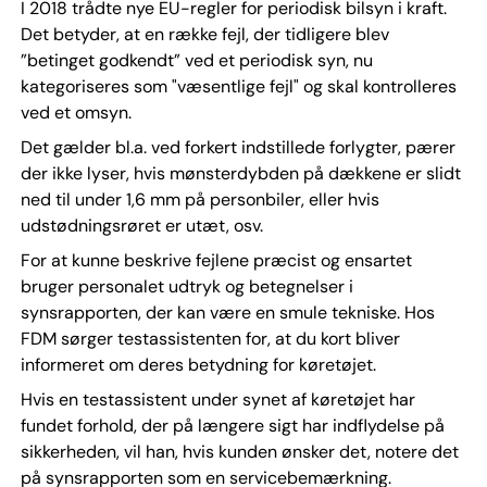
I 2018 trådte nye EU-regler for periodisk bilsyn i kraft.
Det betyder, at en række fejl, der tidligere blev
”betinget godkendt” ved et periodisk syn, nu
kategoriseres som "væsentlige fejl" og skal kontrolleres
ved et omsyn.
Det gælder bl.a. ved forkert indstillede forlygter, pærer
der ikke lyser, hvis mønsterdybden på dækkene er slidt
ned til under 1,6 mm på personbiler, eller hvis
udstødningsrøret er utæt, osv.
For at kunne beskrive fejlene præcist og ensartet
bruger personalet udtryk og betegnelser i
synsrapporten, der kan være en smule tekniske. Hos
FDM sørger testassistenten for, at du kort bliver
informeret om deres betydning for køretøjet.
Hvis en testassistent under synet af køretøjet har
fundet forhold, der på længere sigt har indflydelse på
sikkerheden, vil han, hvis kunden ønsker det, notere det
på synsrapporten som en servicebemærkning.