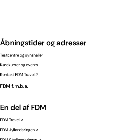
Åbningstider og adresser
Testcentre og synshaller
Kørekurser og events
Kontakt FDM Travel
FDM f.m.b.a.
En del af FDM
FDM Travel
FDM Jyllandsringen
FDM Sjællandsringen