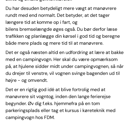
Du har desuden betydeligt mere vægt at manøvrere
rundt med end normalt. Det betyder, at det tager
længere tid at komme op i fart, og
bilens bremselængde øges også. Du bør derfor læse
trafikken og planlægge din kørsel i god tid og beregne
både mere plads og mere tid til at manøvrere.
Det er også næsten altid en udfordring at lære at bakke
med en campingvogn. Her skal du være opmærksom
på, at hjulene sidder midt under campingvognen, så når
du drejer til venstre, vil vognen svinge bagenden ud til
højre - og omvendt.
Det er en rigtig god idé at blive fortrolig med at
manøvrere sit vogntog, inden den lange ferierejse
begynder. Øv dig f.eks. hjemmefra på en tom
parkeringsplads eller tag et kursus i køreteknik med
campingvogn hos FDM.