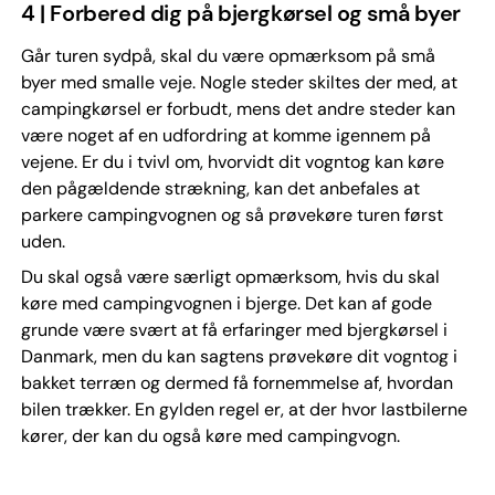
4 | Forbered dig på bjergkørsel og små byer
Går turen sydpå, skal du være opmærksom på små
byer med smalle veje. Nogle steder skiltes der med, at
campingkørsel er forbudt, mens det andre steder kan
være noget af en udfordring at komme igennem på
vejene. Er du i tvivl om, hvorvidt dit vogntog kan køre
den pågældende strækning, kan det anbefales at
parkere campingvognen og så prøvekøre turen først
uden.
Du skal også være særligt opmærksom, hvis du skal
køre med campingvognen i bjerge. Det kan af gode
grunde være svært at få erfaringer med bjergkørsel i
Danmark, men du kan sagtens prøvekøre dit vogntog i
bakket terræn og dermed få fornemmelse af, hvordan
bilen trækker. En gylden regel er, at der hvor lastbilerne
kører, der kan du også køre med campingvogn.