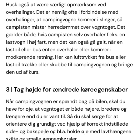
Husk også at være særligt opmærksom ved
overhalinger. Det er nemlig ofte i forbindelse med
overhalinger, at campingvogne kommer i slinger, så
campisten mister herredømmet over vogntoget. Det
gælder både, hvis campisten selv overhaler f.eks. en
lastvogn i høj fart, men det kan også gå galt, når en
lastbil eller bus enten overhaler eller kommer i
modkørende retning. Her kan lufttrykket fra bus eller
lastbil trække eller skubbe til campingvognen og bringe
den ud af kurs.
3 | Tag højde for ændrede køreegenskaber
Når campingvognen er spændt bag på bilen, skal du
have for øje, at vogntoget er både højere, bredere og
længere end du er vant til. Så du skal sørge for at
orientere dig grundigt ved hjælp af korrekt indstillede
side- og bakspejle og bl.a. holde øje med lavthængene
skilte og smalle gennemkørsler.